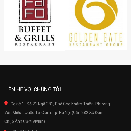
LIÊN HỆ VỚI CHÚNG TÔI
Cơ sở 1 : Số 21 Ngõ 281, Phố Chợ Khâm Thiên, Phường
Văn Miếu - Quốc Tử Giám, Tp. Hà Nội (Gần 282 Xã Đàn -
Chụp Ảnh Cưới Vivian)