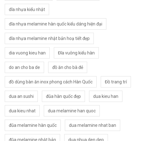
dĩa nhựa kiểu nhật
dĩa nhựa melamine hàn quốc kiểu dáng hiện đại
dĩa nhựa melamine nhật bản hoạ tiết đẹp
dia vuong kieu han
Đĩa vuông kiểu hàn
do an cho ba de
đồ ăn cho bà đẻ
đồ dùng bàn ăn inox phong cách Hàn Quốc
Đồ trang trí
dua an sushi
đũa hàn quốc đẹp
dua kieu han
dua kieu nhat
dua melamine han quoc
đũa melamine hàn quốc
dua melamine nhat ban
đũa melamine nhật bản
dua nhua den dep