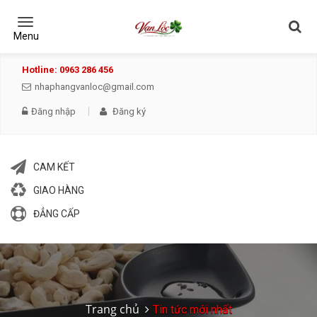
Toggle
navigation
Menu
Hotline: 0963 286 456
nhaphangvanloc@gmail.com
Đăng nhập
Đăng ký
CAM KẾT
GIAO HÀNG
ĐẲNG CẤP
Trang chủ
Tin tức mới nhất