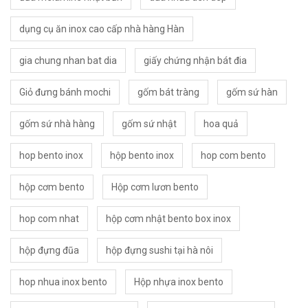
dụng cụ ăn inox cao cấp nhà hàng Hàn
gia chung nhan bat dia
giấy chứng nhận bát đia
Giỏ đưng bánh mochi
gốm bát tràng
gốm sứ hàn
gốm sứ nhà hàng
gốm sứ nhật
hoa quả
hop bento inox
hộp bento inox
hop com bento
hộp cơm bento
Hộp cơm lươn bento
hop com nhat
hộp cơm nhật bento box inox
hộp đựng đũa
hộp đựng sushi tại hà nôi
hop nhua inox bento
Hộp nhựa inox bento