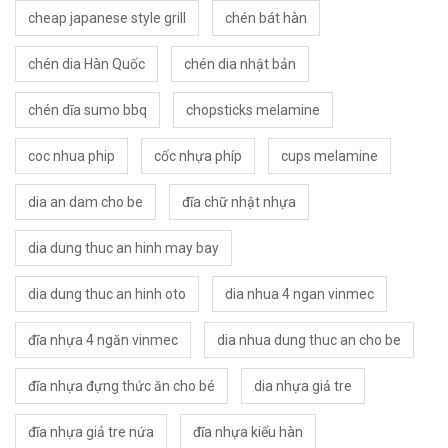
cheap japanese style grill
chén bát hàn
chén dia Hàn Quốc
chén dia nhật bản
chén dĩa sumo bbq
chopsticks melamine
coc nhua phip
cốc nhựa phíp
cups melamine
dia an dam cho be
đĩa chữ nhật nhựa
dia dung thuc an hinh may bay
dia dung thuc an hinh oto
dia nhua 4 ngan vinmec
đĩa nhựa 4 ngăn vinmec
dia nhua dung thuc an cho be
đĩa nhựa đựng thức ăn cho bé
dia nhựa giả tre
đĩa nhựa giả tre nứa
đĩa nhựa kiểu hàn