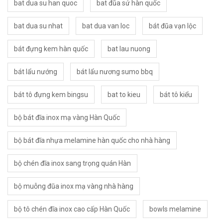
bat dua su han quoc
bat đũa sứ hàn quốc
bat dua su nhat
bat dua van loc
bát đũa vạn lộc
bát đựng kem hàn quốc
bat lau nuong
bát lẩu nướng
bát lẩu nương sumo bbq
bát tô đựng kem bingsu
bat to kieu
bát tô kiểu
bộ bát đĩa inox mạ vàng Hàn Quốc
bộ bát đĩa nhựa melamine hàn quốc cho nhà hàng
bộ chén đĩa inox sang trọng quán Hàn
bộ muỗng đũa inox mạ vàng nhà hàng
bộ tô chén đĩa inox cao cấp Hàn Quốc
bowls melamine