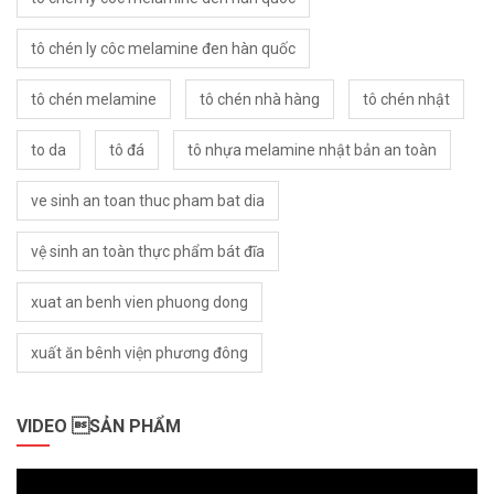
tô chén ly côc melamine đen hàn quốc
tô chén melamine
tô chén nhà hàng
tô chén nhật
to da
tô đá
tô nhựa melamine nhật bản an toàn
ve sinh an toan thuc pham bat dia
vệ sinh an toàn thực phẩm bát đĩa
xuat an benh vien phuong dong
xuất ăn bênh viện phương đông
VIDEO SẢN PHẨM