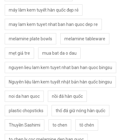
máy làm kem tuyết hàn quốc đẹp rẻ
may lam kem tuyet nhat ban han quoc dep re
melamine plate bowls
melamine tableware
mẹt giả tre
mua bat da o dau
nguyen lieu lam kem tuyet nhat ban han quoc bingsu
Nguyên liệu làm kem tuyết nhật bản hàn quốc bingsu
noi da han quoc
nồi đá hàn quốc
plastic chopsticks
thố đá giữ nóng hàn quốc
Thuyền Sashimi
to chen
tô chén
to chen ly coc melamine den han quoc