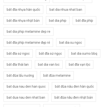
bát đĩa nhựa hàn quốc
bat dia nhua nhat ban
bát đĩa nhựa nhật bản
bat dia phip
bát đĩa phíp
bat dia phip melamine dep re
bát đĩa phíp melamine đẹp rẻ
bat dia su ngoc
bát đĩa sứ ngoc
bát đĩa sứ ngọc
bat dia sumo bbq
bát đĩa thái lan
bat dia van loc
bat đĩa vạn lộc
bát đũa lẩu nướng
bát đũa melamine
bat dua nau den han quoc
bát đũa nâu đen hàn quốc
bat dua nau den nhat ban
bát đũa nâu đen nhật bản