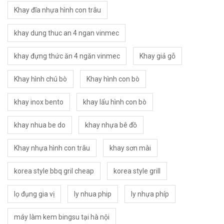
Khay đĩa nhựa hình con trâu
khay dung thuc an 4 ngan vinmec
khay đựng thức ăn 4 ngăn vinmec
Khay giả gỗ
Khay hình chú bò
Khay hình con bò
khay inox bento
khay lẩu hình con bò
khay nhua be do
khay nhựa bê đồ
Khay nhựa hình con trâu
khay sơn mài
korea style bbq gril cheap
korea style grill
lọ đụng gia vị
ly nhua phip
ly nhựa phíp
máy làm kem bingsu tại hà nội