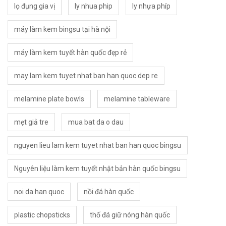
lọ đụng gia vị
ly nhua phip
ly nhựa phíp
máy làm kem bingsu tại hà nội
máy làm kem tuyết hàn quốc đẹp rẻ
may lam kem tuyet nhat ban han quoc dep re
melamine plate bowls
melamine tableware
mẹt giả tre
mua bat da o dau
nguyen lieu lam kem tuyet nhat ban han quoc bingsu
Nguyên liệu làm kem tuyết nhật bản hàn quốc bingsu
noi da han quoc
nồi đá hàn quốc
plastic chopsticks
thố đá giữ nóng hàn quốc