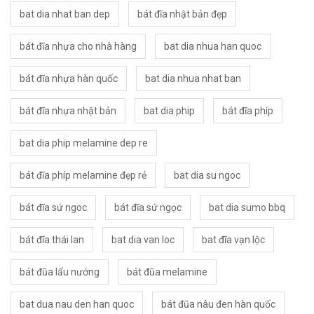
bat dia nhat ban dep
bát đĩa nhật bản đẹp
bát đĩa nhựa cho nhà hàng
bat dia nhua han quoc
bát đĩa nhựa hàn quốc
bat dia nhua nhat ban
bát đĩa nhựa nhật bản
bat dia phip
bát đĩa phíp
bat dia phip melamine dep re
bát đĩa phíp melamine đẹp rẻ
bat dia su ngoc
bát đĩa sứ ngoc
bát đĩa sứ ngọc
bat dia sumo bbq
bát đĩa thái lan
bat dia van loc
bat đĩa vạn lộc
bát đũa lẩu nướng
bát đũa melamine
bat dua nau den han quoc
bát đũa nâu đen hàn quốc