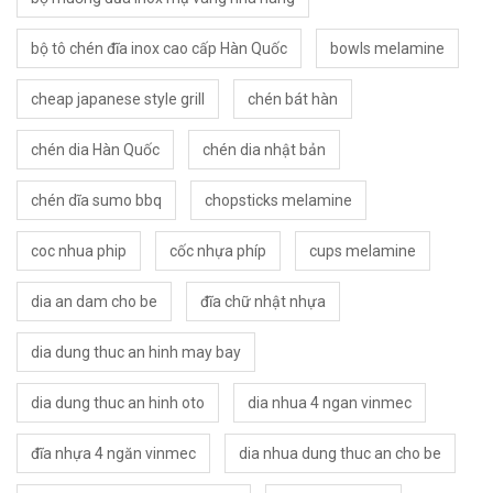
bộ tô chén đĩa inox cao cấp Hàn Quốc
bowls melamine
cheap japanese style grill
chén bát hàn
chén dia Hàn Quốc
chén dia nhật bản
chén dĩa sumo bbq
chopsticks melamine
coc nhua phip
cốc nhựa phíp
cups melamine
dia an dam cho be
đĩa chữ nhật nhựa
dia dung thuc an hinh may bay
dia dung thuc an hinh oto
dia nhua 4 ngan vinmec
đĩa nhựa 4 ngăn vinmec
dia nhua dung thuc an cho be