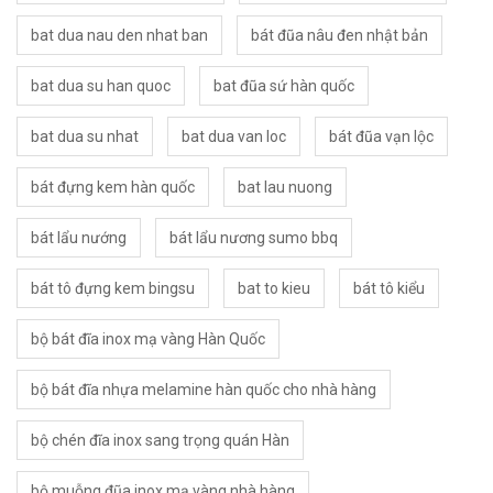
bat dua nau den nhat ban
bát đũa nâu đen nhật bản
bat dua su han quoc
bat đũa sứ hàn quốc
bat dua su nhat
bat dua van loc
bát đũa vạn lộc
bát đựng kem hàn quốc
bat lau nuong
bát lẩu nướng
bát lẩu nương sumo bbq
bát tô đựng kem bingsu
bat to kieu
bát tô kiểu
bộ bát đĩa inox mạ vàng Hàn Quốc
bộ bát đĩa nhựa melamine hàn quốc cho nhà hàng
bộ chén đĩa inox sang trọng quán Hàn
bộ muỗng đũa inox mạ vàng nhà hàng