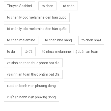
Thuyền Sashimi
to chen
tô chén
to chen ly coc melamine den han quoc
tô chén ly côc melamine đen hàn quốc
tô chén melamine
tô chén nhà hàng
tô chén nhật
to da
tô đá
tô nhựa melamine nhật bản an toàn
ve sinh an toan thuc pham bat dia
vệ sinh an toàn thực phẩm bát đĩa
xuat an benh vien phuong dong
xuất ăn bênh viện phương đông