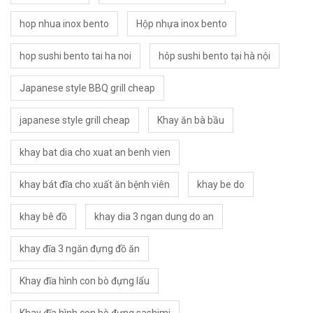
hop nhua inox bento
Hộp nhựa inox bento
hop sushi bento tai ha noi
hôp sushi bento tại hà nội
Japanese style BBQ grill cheap
japanese style grill cheap
Khay ăn bà bầu
khay bat dia cho xuat an benh vien
khay bát đĩa cho xuất ăn bệnh viên
khay be do
khay bê đồ
khay dia 3 ngan dung do an
khay đĩa 3 ngăn đựng đồ ăn
Khay đĩa hình con bò đựng lẩu