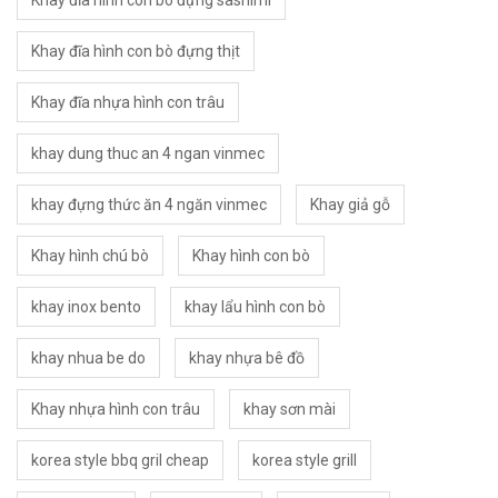
Khay đĩa hình con bò đựng sashimi
Khay đĩa hình con bò đựng thịt
Khay đĩa nhựa hình con trâu
khay dung thuc an 4 ngan vinmec
khay đựng thức ăn 4 ngăn vinmec
Khay giả gỗ
Khay hình chú bò
Khay hình con bò
khay inox bento
khay lẩu hình con bò
khay nhua be do
khay nhựa bê đồ
Khay nhựa hình con trâu
khay sơn mài
korea style bbq gril cheap
korea style grill