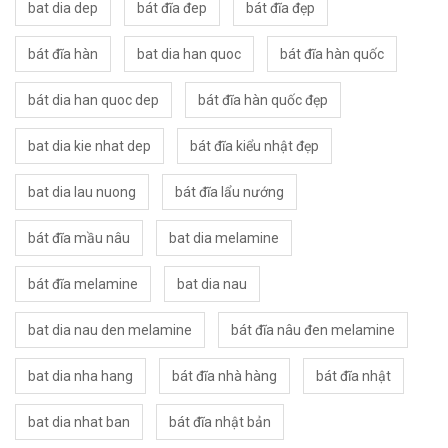
bat dia dep
bát đĩa đep
bát đĩa đẹp
bát đĩa hàn
bat dia han quoc
bát đĩa hàn quốc
bát dia han quoc dep
bát đĩa hàn quốc đẹp
bat dia kie nhat dep
bát đĩa kiểu nhật đẹp
bat dia lau nuong
bát đĩa lẩu nướng
bát đĩa mầu nâu
bat dia melamine
bát đĩa melamine
bat dia nau
bat dia nau den melamine
bát đĩa nâu đen melamine
bat dia nha hang
bát đĩa nhà hàng
bát đĩa nhật
bat dia nhat ban
bát đĩa nhật bản