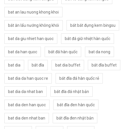
bat an lau nuong khong khoi
bát ăn lẩu nướng không khói
bát bát đựng kem bingsu
bat da giu nhiet han quoc
bát đá giữ nhiệt hàn quốc
bat da han quoc
bát đá hàn quốc
bat da nong
bat dia
bát đĩa
bat dia buffet
bát đĩa buffet
bat dia da han quoc re
bát đĩa đá hàn quốc rẻ
bat dia da nhat ban
bát đĩa đá nhật bản
bat dia den han quoc
bát đĩa đen hàn quốc
bat dia den nhat ban
bát đĩa đen nhật bản