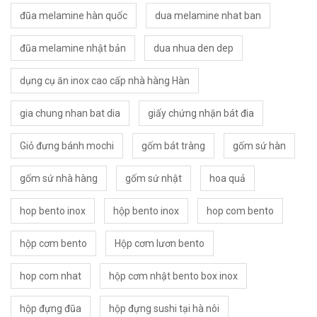
đũa melamine hàn quốc
dua melamine nhat ban
đũa melamine nhật bản
dua nhua den dep
dụng cụ ăn inox cao cấp nhà hàng Hàn
gia chung nhan bat dia
giấy chứng nhận bát đia
Giỏ đưng bánh mochi
gốm bát tràng
gốm sứ hàn
gốm sứ nhà hàng
gốm sứ nhật
hoa quả
hop bento inox
hộp bento inox
hop com bento
hộp cơm bento
Hộp cơm lươn bento
hop com nhat
hộp cơm nhật bento box inox
hộp đựng đũa
hộp đựng sushi tại hà nôi