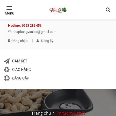
Toggle
navigation
Menu
Hotline: 0963 286 456
nhaphangvanloc@gmail.com
Đăng nhập
Đăng ký
CAM KẾT
GIAO HÀNG
ĐẲNG CẤP
Trang chủ
Tin tức mới nhất