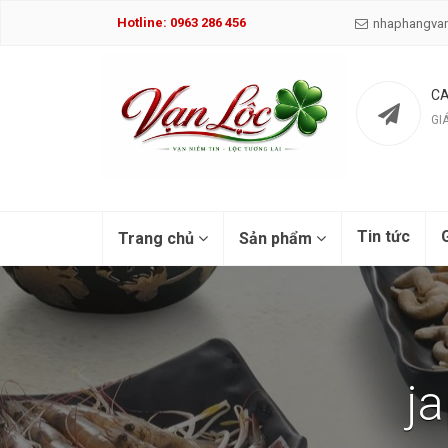
Hotline: 0963 286 456
nhaphangva
CA
GI
Tin tức
G
Trang chủ
Sản phẩm
ja