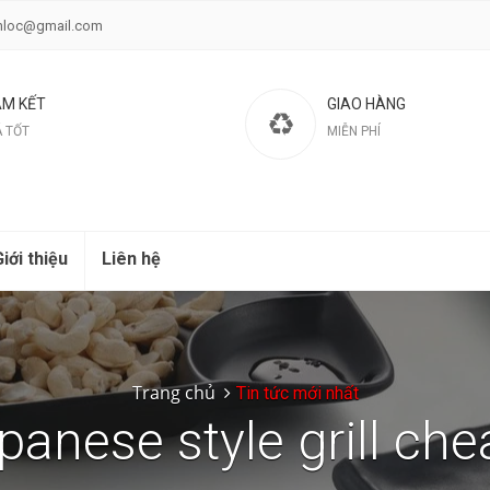
nloc@gmail.com
M KẾT
GIAO HÀNG
Á TỐT
MIỄN PHÍ
iới thiệu
Liên hệ
Trang chủ
Tin tức mới nhất
panese style grill ch