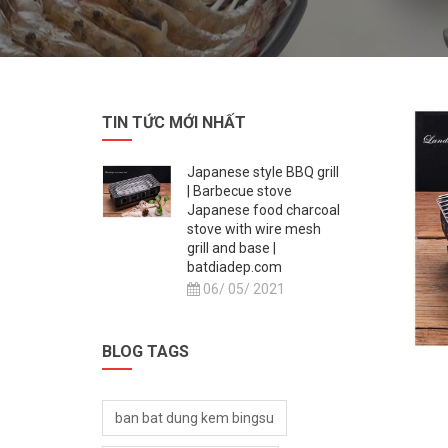
TIN TỨC MỚI NHẤT
Japanese style BBQ grill
| Barbecue stove
Japanese food charcoal
stove with wire mesh
grill and base |
batdiadep.com
06/ 05/ 2021
BLOG TAGS
ban bat dung kem bingsu