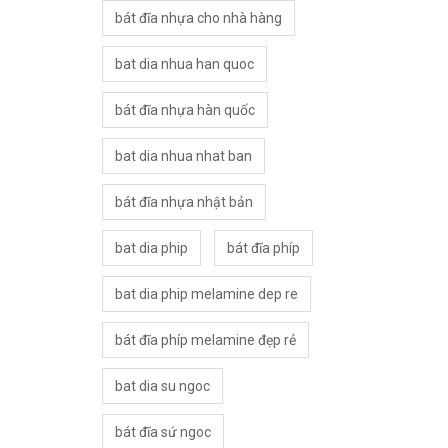
bát đĩa nhựa cho nhà hàng
bat dia nhua han quoc
bát đĩa nhựa hàn quốc
bat dia nhua nhat ban
bát đĩa nhựa nhật bản
bat dia phip
bát đĩa phíp
bat dia phip melamine dep re
bát đĩa phíp melamine đẹp rẻ
bat dia su ngoc
bát đĩa sứ ngoc