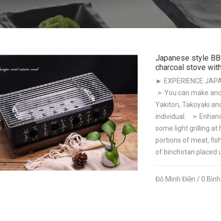
Japanese style BBQ
charcoal stove wit
► EXPERIENCE JAPA
➣ You can make and g
Yakitori, Takoyaki an
individual. ➣ Enhanc
some light grilling at
portions of meat, fi
of binchotan placed u
Đỗ Minh Điền / 0 Bìn