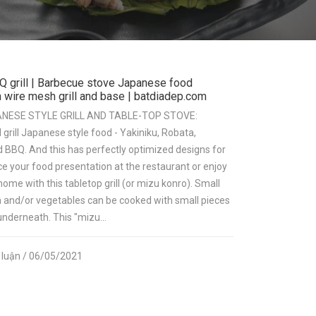
 grill | Barbecue stove Japanese food
h wire mesh grill and base | batdiadep.com
NESE STYLE GRILL AND TABLE-TOP STOVE:
rill Japanese style food - Yakiniku, Robata,
d BBQ. And this has perfectly optimized designs for
e your food presentation at the restaurant or enjoy
 home with this tabletop grill (or mizu konro). Small
sh and/or vegetables can be cooked with small pieces
nderneath. This "mizu...
h luận / 06/05/2021