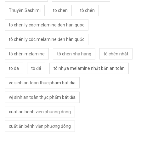
Thuyền Sashimi
to chen
tô chén
to chen ly coc melamine den han quoc
tô chén ly côc melamine đen hàn quốc
tô chén melamine
tô chén nhà hàng
tô chén nhật
to da
tô đá
tô nhựa melamine nhật bản an toàn
ve sinh an toan thuc pham bat dia
vệ sinh an toàn thực phẩm bát đĩa
xuat an benh vien phuong dong
xuất ăn bênh viện phương đông