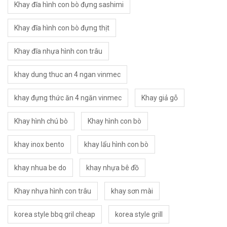
Khay đĩa hình con bò đựng sashimi
Khay đĩa hình con bò đựng thịt
Khay đĩa nhựa hình con trâu
khay dung thuc an 4 ngan vinmec
khay đựng thức ăn 4 ngăn vinmec
Khay giả gỗ
Khay hình chú bò
Khay hình con bò
khay inox bento
khay lẩu hình con bò
khay nhua be do
khay nhựa bê đồ
Khay nhựa hình con trâu
khay sơn mài
korea style bbq gril cheap
korea style grill