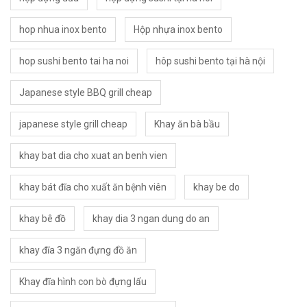
hop nhua inox bento
Hộp nhựa inox bento
hop sushi bento tai ha noi
hôp sushi bento tại hà nội
Japanese style BBQ grill cheap
japanese style grill cheap
Khay ăn bà bầu
khay bat dia cho xuat an benh vien
khay bát đĩa cho xuất ăn bệnh viên
khay be do
khay bê đồ
khay dia 3 ngan dung do an
khay đĩa 3 ngăn đựng đồ ăn
Khay đĩa hình con bò đựng lẩu