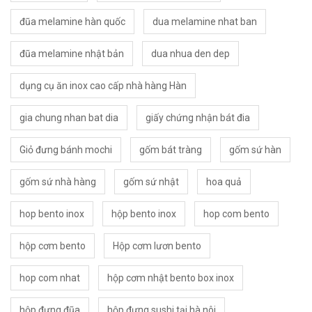
đũa melamine hàn quốc
dua melamine nhat ban
đũa melamine nhật bản
dua nhua den dep
dụng cụ ăn inox cao cấp nhà hàng Hàn
gia chung nhan bat dia
giấy chứng nhận bát đia
Giỏ đưng bánh mochi
gốm bát tràng
gốm sứ hàn
gốm sứ nhà hàng
gốm sứ nhật
hoa quả
hop bento inox
hộp bento inox
hop com bento
hộp cơm bento
Hộp cơm lươn bento
hop com nhat
hộp cơm nhật bento box inox
hộp đựng đũa
hộp đựng sushi tại hà nôi