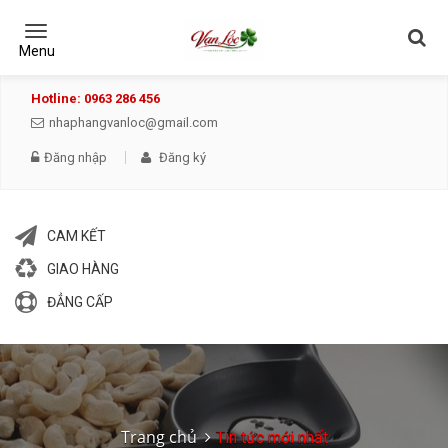
Toggle
navigation
Menu
Hotline: 0963 286 456
nhaphangvanloc@gmail.com
Đăng nhập
Đăng ký
CAM KẾT
GIAO HÀNG
ĐẲNG CẤP
Trang chủ
Tin tức mới nhất