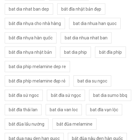
bat dia nhat ban dep
bát đĩa nhật bản đẹp
bát đĩa nhựa cho nhà hàng
bat dia nhua han quoc
bát đĩa nhựa hàn quốc
bat dia nhua nhat ban
bát đĩa nhựa nhật bản
bat dia phip
bát đĩa phíp
bat dia phip melamine dep re
bát đĩa phíp melamine đẹp rẻ
bat dia su ngoc
bát đĩa sứ ngoc
bát đĩa sứ ngọc
bat dia sumo bbq
bát đĩa thái lan
bat dia van loc
bat đĩa vạn lộc
bát đũa lẩu nướng
bát đũa melamine
bat dua nau den han quoc
bát đũa nâu đen hàn quốc