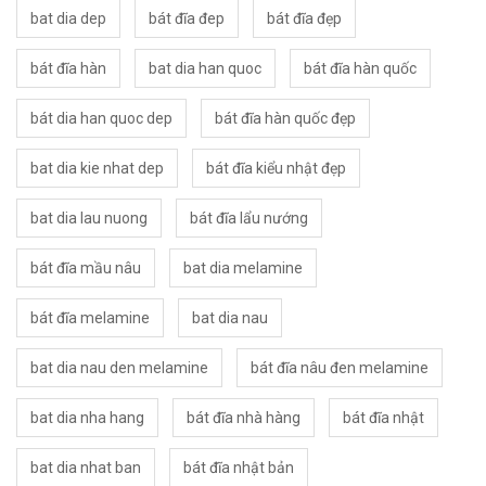
bat dia dep
bát đĩa đep
bát đĩa đẹp
bát đĩa hàn
bat dia han quoc
bát đĩa hàn quốc
bát dia han quoc dep
bát đĩa hàn quốc đẹp
bat dia kie nhat dep
bát đĩa kiểu nhật đẹp
bat dia lau nuong
bát đĩa lẩu nướng
bát đĩa mầu nâu
bat dia melamine
bát đĩa melamine
bat dia nau
bat dia nau den melamine
bát đĩa nâu đen melamine
bat dia nha hang
bát đĩa nhà hàng
bát đĩa nhật
bat dia nhat ban
bát đĩa nhật bản