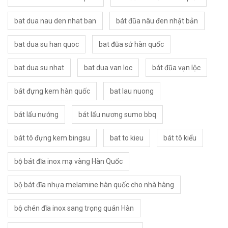
bat dua nau den nhat ban
bát đũa nâu đen nhật bản
bat dua su han quoc
bat đũa sứ hàn quốc
bat dua su nhat
bat dua van loc
bát đũa vạn lộc
bát đựng kem hàn quốc
bat lau nuong
bát lẩu nướng
bát lẩu nương sumo bbq
bát tô đựng kem bingsu
bat to kieu
bát tô kiểu
bộ bát đĩa inox mạ vàng Hàn Quốc
bộ bát đĩa nhựa melamine hàn quốc cho nhà hàng
bộ chén đĩa inox sang trọng quán Hàn