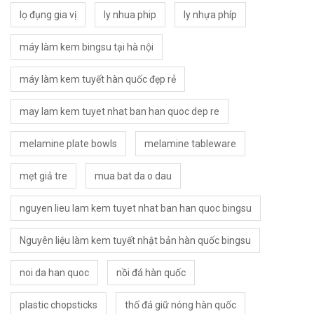
lọ đụng gia vị
ly nhua phip
ly nhựa phíp
máy làm kem bingsu tại hà nội
máy làm kem tuyết hàn quốc đẹp rẻ
may lam kem tuyet nhat ban han quoc dep re
melamine plate bowls
melamine tableware
mẹt giả tre
mua bat da o dau
nguyen lieu lam kem tuyet nhat ban han quoc bingsu
Nguyên liệu làm kem tuyết nhật bản hàn quốc bingsu
noi da han quoc
nồi đá hàn quốc
plastic chopsticks
thố đá giữ nóng hàn quốc