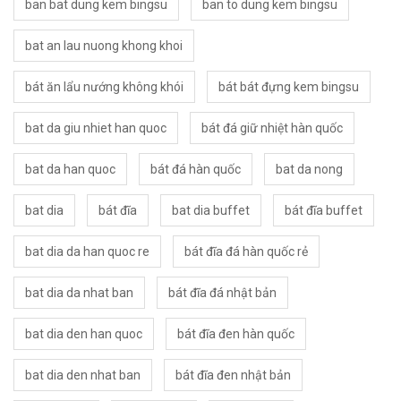
ban bat dung kem bingsu
ban to dung kem bingsu
bat an lau nuong khong khoi
bát ăn lẩu nướng không khói
bát bát đựng kem bingsu
bat da giu nhiet han quoc
bát đá giữ nhiệt hàn quốc
bat da han quoc
bát đá hàn quốc
bat da nong
bat dia
bát đĩa
bat dia buffet
bát đĩa buffet
bat dia da han quoc re
bát đĩa đá hàn quốc rẻ
bat dia da nhat ban
bát đĩa đá nhật bản
bat dia den han quoc
bát đĩa đen hàn quốc
bat dia den nhat ban
bát đĩa đen nhật bản