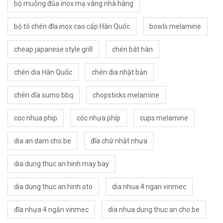
bộ muỗng đũa inox mạ vàng nhà hàng
bộ tô chén đĩa inox cao cấp Hàn Quốc
bowls melamine
cheap japanese style grill
chén bát hàn
chén dia Hàn Quốc
chén dia nhật bản
chén dĩa sumo bbq
chopsticks melamine
coc nhua phip
cốc nhựa phíp
cups melamine
dia an dam cho be
đĩa chữ nhật nhựa
dia dung thuc an hinh may bay
dia dung thuc an hinh oto
dia nhua 4 ngan vinmec
đĩa nhựa 4 ngăn vinmec
dia nhua dung thuc an cho be