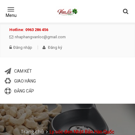
Toggle
navigation
Menu
Hotline: 0963 286 456
nhaphangvanloc@gmail.com
Đăng nhập
Đăng ký
CAM KẾT
GIAO HÀNG
ĐẲNG CẤP
Trang chủ
Ly cốc đen Nhật Bản Hàn Quốc