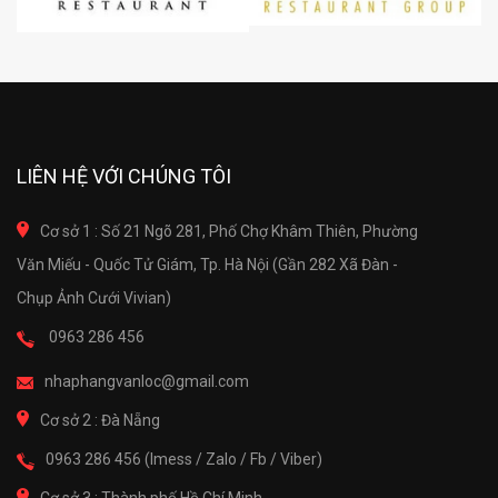
LIÊN HỆ VỚI CHÚNG TÔI
Cơ sở 1 : Số 21 Ngõ 281, Phố Chợ Khâm Thiên, Phường
Văn Miếu - Quốc Tử Giám, Tp. Hà Nội (Gần 282 Xã Đàn -
Chụp Ảnh Cưới Vivian)
0963 286 456
nhaphangvanloc@gmail.com
Cơ sở 2 : Đà Nẵng
0963 286 456 (Imess / Zalo / Fb / Viber)