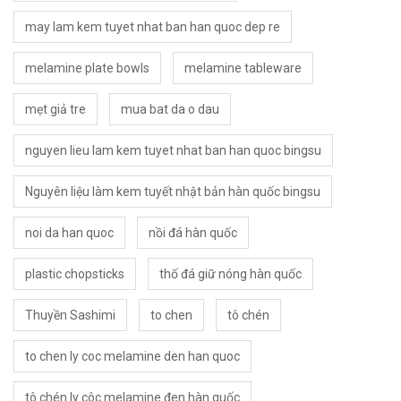
may lam kem tuyet nhat ban han quoc dep re
melamine plate bowls
melamine tableware
mẹt giả tre
mua bat da o dau
nguyen lieu lam kem tuyet nhat ban han quoc bingsu
Nguyên liệu làm kem tuyết nhật bản hàn quốc bingsu
noi da han quoc
nồi đá hàn quốc
plastic chopsticks
thố đá giữ nóng hàn quốc
Thuyền Sashimi
to chen
tô chén
to chen ly coc melamine den han quoc
tô chén ly côc melamine đen hàn quốc