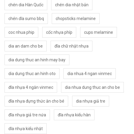
chén dia Hàn Quốc
chén dia nhật bản
chén dĩa sumo bbq
chopsticks melamine
coc nhua phip
cốc nhựa phíp
cups melamine
dia an dam cho be
đĩa chữ nhật nhựa
dia dung thuc an hinh may bay
dia dung thuc an hinh oto
dia nhua 4 ngan vinmec
đĩa nhựa 4 ngăn vinmec
dia nhua dung thuc an cho be
đĩa nhựa đựng thức ăn cho bé
dia nhựa giả tre
đĩa nhựa giả tre nứa
đĩa nhựa kiểu hàn
dĩa nhựa kiểu nhật