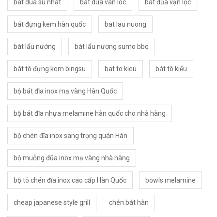
bat dua su nhat
bat dua van loc
bát đũa vạn lộc
bát đựng kem hàn quốc
bat lau nuong
bát lẩu nướng
bát lẩu nương sumo bbq
bát tô đựng kem bingsu
bat to kieu
bát tô kiểu
bộ bát đĩa inox mạ vàng Hàn Quốc
bộ bát đĩa nhựa melamine hàn quốc cho nhà hàng
bộ chén đĩa inox sang trọng quán Hàn
bộ muỗng đũa inox mạ vàng nhà hàng
bộ tô chén đĩa inox cao cấp Hàn Quốc
bowls melamine
cheap japanese style grill
chén bát hàn