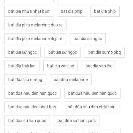
bát đĩa nhựa nhật bản
bat dia phip
bát đĩa phíp
bat dia phip melamine dep re
bát đĩa phíp melamine đẹp rẻ
bat dia su ngoc
bát đĩa sứ ngoc
bát đĩa sứ ngọc
bat dia sumo bbq
bát đĩa thái lan
bat dia van loc
bat đĩa vạn lộc
bát đũa lẩu nướng
bát đũa melamine
bat dua nau den han quoc
bát đũa nâu đen hàn quốc
bat dua nau den nhat ban
bát đũa nâu đen nhật bản
bat dua su han quoc
bat đũa sứ hàn quốc