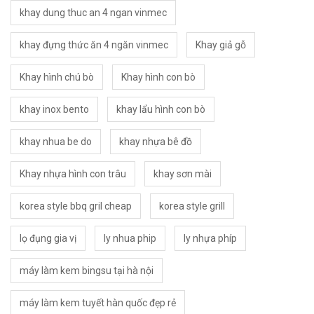
khay dung thuc an 4 ngan vinmec
khay đựng thức ăn 4 ngăn vinmec
Khay giả gỗ
Khay hình chú bò
Khay hình con bò
khay inox bento
khay lẩu hình con bò
khay nhua be do
khay nhựa bê đồ
Khay nhựa hình con trâu
khay sơn mài
korea style bbq gril cheap
korea style grill
lọ đụng gia vị
ly nhua phip
ly nhựa phíp
máy làm kem bingsu tại hà nội
máy làm kem tuyết hàn quốc đẹp rẻ