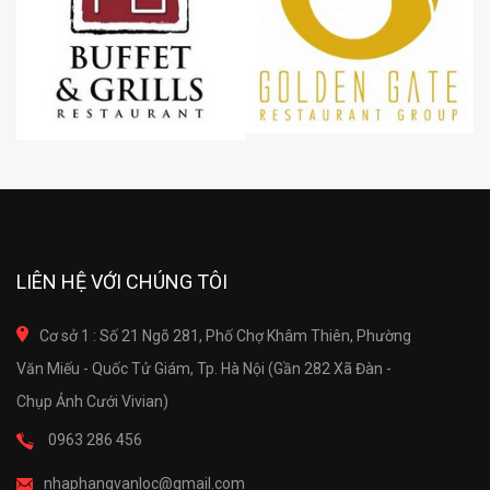
LIÊN HỆ VỚI CHÚNG TÔI
Cơ sở 1 : Số 21 Ngõ 281, Phố Chợ Khâm Thiên, Phường
Văn Miếu - Quốc Tử Giám, Tp. Hà Nội (Gần 282 Xã Đàn -
Chụp Ảnh Cưới Vivian)
0963 286 456
nhaphangvanloc@gmail.com