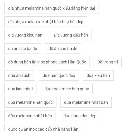
dĩa nhựa melamine hàn quốc kiểu dáng hiện đại
dĩa nhựa melamine nhật bản hoạ tiết đẹp
dia vuong kieu han
Đĩa vuông kiểu hàn
do an cho ba de
đồ ăn cho bà đẻ
đồ dùng bàn ăn inox phong cách Hàn Quốc
Đồ trang trí
dua an sushi
đũa hàn quốc đẹp
dua kieu han
dua kieu nhat
dua melamine han quoc
đũa melamine hàn quốc
dua melamine nhat ban
đũa melamine nhật bản
dua nhua den dep
dụng cụ ăn inox cao cấp nhà hàng Hàn