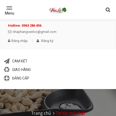
Toggle
navigation
Menu
Hotline: 0963 286 456
nhaphangvanloc@gmail.com
Đăng nhập
Đăng ký
CAM KẾT
GIAO HÀNG
ĐẲNG CẤP
Trang chủ
Tin tức mới nhất