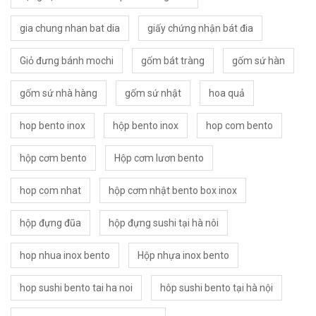
gia chung nhan bat dia
giấy chứng nhận bát đia
Giỏ đưng bánh mochi
gốm bát tràng
gốm sứ hàn
gốm sứ nhà hàng
gốm sứ nhật
hoa quả
hop bento inox
hộp bento inox
hop com bento
hộp cơm bento
Hộp cơm lươn bento
hop com nhat
hộp cơm nhật bento box inox
hộp đựng đũa
hộp đựng sushi tại hà nôi
hop nhua inox bento
Hộp nhựa inox bento
hop sushi bento tai ha noi
hôp sushi bento tại hà nội