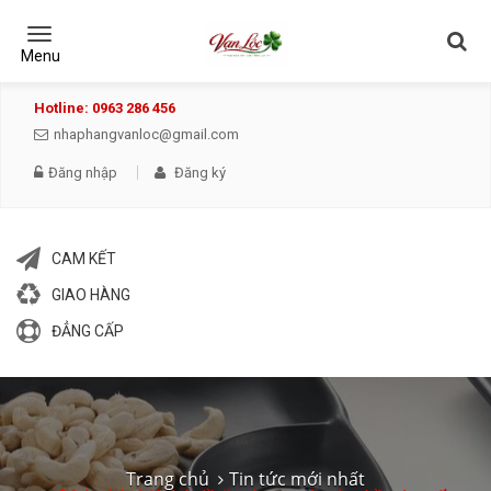
Toggle
navigation
Menu
Hotline: 0963 286 456
nhaphangvanloc@gmail.com
Đăng nhập
Đăng ký
CAM KẾT
GIAO HÀNG
ĐẲNG CẤP
Trang chủ
Tin tức mới nhất