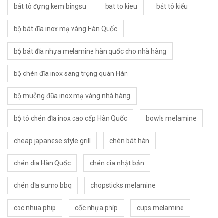
bát tô đựng kem bingsu
bat to kieu
bát tô kiểu
bộ bát đĩa inox mạ vàng Hàn Quốc
bộ bát đĩa nhựa melamine hàn quốc cho nhà hàng
bộ chén đĩa inox sang trọng quán Hàn
bộ muỗng đũa inox mạ vàng nhà hàng
bộ tô chén đĩa inox cao cấp Hàn Quốc
bowls melamine
cheap japanese style grill
chén bát hàn
chén dia Hàn Quốc
chén dia nhật bản
chén dĩa sumo bbq
chopsticks melamine
coc nhua phip
cốc nhựa phíp
cups melamine