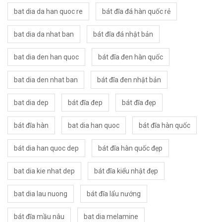
bat dia da han quoc re
bát đĩa đá hàn quốc rẻ
bat dia da nhat ban
bát đĩa đá nhật bản
bat dia den han quoc
bát đĩa đen hàn quốc
bat dia den nhat ban
bát đĩa đen nhật bản
bat dia dep
bát đĩa đep
bát đĩa đẹp
bát đĩa hàn
bat dia han quoc
bát đĩa hàn quốc
bát dia han quoc dep
bát đĩa hàn quốc đẹp
bat dia kie nhat dep
bát đĩa kiểu nhật đẹp
bat dia lau nuong
bát đĩa lẩu nướng
bát đĩa mầu nâu
bat dia melamine