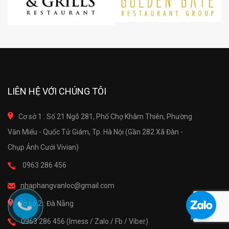
LIÊN HỆ VỚI CHÚNG TÔI
Cơ sở 1 : Số 21 Ngõ 281, Phố Chợ Khâm Thiên, Phường
Văn Miếu - Quốc Tử Giám, Tp. Hà Nội (Gần 282 Xã Đàn -
Chụp Ảnh Cưới Vivian)
0963 286 456
nhaphangvanloc@gmail.com
Cơ sở 2 : Đà Nẵng
0963 286 456 (Imess / Zalo / Fb / Viber)