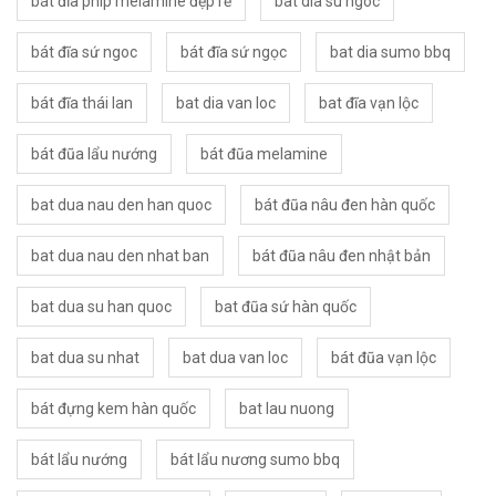
bát đĩa phíp melamine đẹp rẻ
bat dia su ngoc
bát đĩa sứ ngoc
bát đĩa sứ ngọc
bat dia sumo bbq
bát đĩa thái lan
bat dia van loc
bat đĩa vạn lộc
bát đũa lẩu nướng
bát đũa melamine
bat dua nau den han quoc
bát đũa nâu đen hàn quốc
bat dua nau den nhat ban
bát đũa nâu đen nhật bản
bat dua su han quoc
bat đũa sứ hàn quốc
bat dua su nhat
bat dua van loc
bát đũa vạn lộc
bát đựng kem hàn quốc
bat lau nuong
bát lẩu nướng
bát lẩu nương sumo bbq