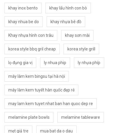
khay inox bento
khay lẩu hình con bò
khay nhua be do
khay nhựa bê đồ
Khay nhựa hình con trâu
khay sơn mài
korea style bbq gril cheap
korea style grill
lọ đụng gia vị
ly nhua phip
ly nhựa phíp
máy làm kem bingsu tại hà nội
máy làm kem tuyết hàn quốc đẹp rẻ
may lam kem tuyet nhat ban han quoc dep re
melamine plate bowls
melamine tableware
mẹt giả tre
mua bat da o dau