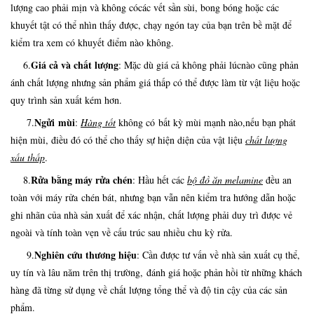
lượng cao phải mịn và không cócác vết sần sùi, bong bóng hoặc các
khuyết tật có thể nhìn thấy được, chạy ngón tay của bạn trên bề mặt để
kiểm tra xem có khuyết điểm nào không.
Giá cả và chất lượng
6.
: Mặc dù giá cả không phải lúcnào cũng phản
ánh chất lượng nhưng sản phẩm giá thấp có thể được làm từ vật liệu hoặc
quy trình sản xuất kém hơn.
Ngửi mùi
7.
:
Hàng tốt
không có bất kỳ mùi mạnh nào,nếu bạn phát
hiện mùi, điều đó có thể cho thấy sự hiện diện của vật liệu
chất lượng
xấu
thấp
.
Rửa bằng máy rửa chén
8.
: Hầu hết các
bộ đồ ăn melamine
đều an
toàn với máy rửa chén bát, nhưng bạn vẫn nên kiểm tra hướng dẫn hoặc
ghi nhãn của nhà sản xuất để xác nhận, chất lượng phải duy trì được vẻ
ngoài và tính toàn vẹn về cấu trúc sau nhiều chu kỳ rửa.
Nghiên cứu thương hiệu
9.
: Cần được tư vấn về nhà sản xuất cụ thể,
uy tín và lâu năm trên thị trường, đánh giá hoặc phản hồi từ những khách
hàng đã từng sử dụng về chất lượng tổng thể và độ tin cậy của các sản
phẩm.