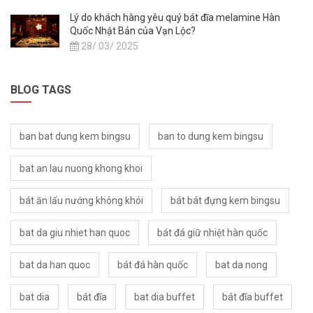
Lý do khách hàng yêu quý bát đĩa melamine Hàn
Quốc Nhật Bản của Vạn Lộc?
28/ 03/ 2025
BLOG TAGS
ban bat dung kem bingsu
ban to dung kem bingsu
bat an lau nuong khong khoi
bát ăn lẩu nướng không khói
bát bát đựng kem bingsu
bat da giu nhiet han quoc
bát đá giữ nhiệt hàn quốc
bat da han quoc
bát đá hàn quốc
bat da nong
bat dia
bát đĩa
bat dia buffet
bát đĩa buffet