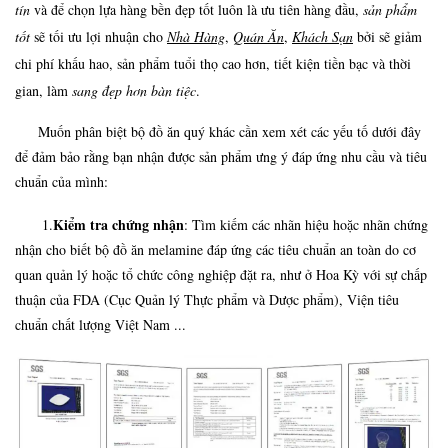
tín
và để chọn lựa hàng bền đẹp tốt luôn là ưu tiên hàng đầu,
sản phẩm
tốt
sẽ tối ưu lợi nhuận cho
Nhà Hàng
,
Quán Ăn
,
Khách Sạn
bởi sẽ giảm
chi phí khấu hao, sản phẩm tuổi thọ cao hơn, tiết kiện tiền bạc và thời
gian, làm
sang đẹp hơn bàn tiệc
.
Muốn phân biệt bộ đồ ăn quý khác cần xem xét các yếu tố dưới đây
để đảm bảo rằng bạn nhận được sản phẩm ưng ý đáp ứng nhu cầu và tiêu
chuẩn của mình:
Kiểm tra chứng nhận
1.
: Tìm kiếm các nhãn hiệu hoặc nhãn chứng
nhận cho biết bộ đồ ăn melamine đáp ứng các tiêu chuẩn an toàn do cơ
quan quản lý hoặc tổ chức công nghiệp đặt ra, như ở Hoa Kỳ với sự chấp
thuận của FDA (Cục Quản lý Thực phẩm và Dược phẩm), Viện tiêu
chuẩn chất lượng Việt Nam ...