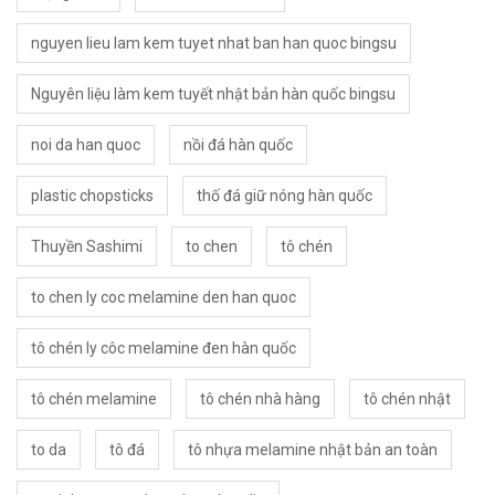
nguyen lieu lam kem tuyet nhat ban han quoc bingsu
Nguyên liệu làm kem tuyết nhật bản hàn quốc bingsu
noi da han quoc
nồi đá hàn quốc
plastic chopsticks
thố đá giữ nóng hàn quốc
Thuyền Sashimi
to chen
tô chén
to chen ly coc melamine den han quoc
tô chén ly côc melamine đen hàn quốc
tô chén melamine
tô chén nhà hàng
tô chén nhật
to da
tô đá
tô nhựa melamine nhật bản an toàn