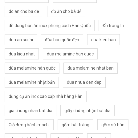
do an cho ba de
đồ ăn cho bà đẻ
đồ dùng bàn ăn inox phong cách Hàn Quốc
Đồ trang trí
dua an sushi
đũa hàn quốc đẹp
dua kieu han
dua kieu nhat
dua melamine han quoc
đũa melamine hàn quốc
dua melamine nhat ban
đũa melamine nhật bản
dua nhua den dep
dụng cụ ăn inox cao cấp nhà hàng Hàn
gia chung nhan bat dia
giấy chứng nhận bát đia
Giỏ đưng bánh mochi
gốm bát tràng
gốm sứ hàn