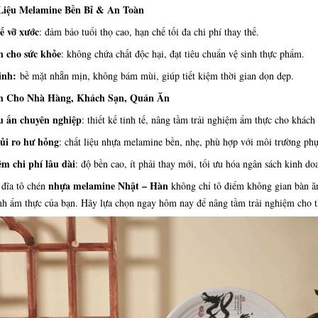
 Liệu Melamine Bền Bỉ & An Toàn
ế vỡ xước
: đảm bảo tuổi thọ cao, hạn chế tối đa chi phí thay thế.
n cho sức khỏe
: không chứa chất độc hại, đạt tiêu chuẩn vệ sinh thực phẩm.
inh:
bề mặt nhẵn mịn, không bám mùi, giúp tiết kiệm thời gian dọn dẹp.
Ích Cho Nhà Hàng, Khách Sạn, Quán Ăn
u ấn chuyên nghiệp
: thiết kế tinh tế, nâng tầm trải nghiệm ẩm thực cho khách
ủi ro hư hỏng
: chất liệu nhựa melamine bền, nhẹ, phù hợp với môi trường ph
ệm chi phí lâu dài
: độ bền cao, ít phải thay mới, tối ưu hóa ngân sách kinh do
nhựa melamine Nhật – Hàn
ĩa tô chén
không chỉ tô điểm không gian bàn ă
nh ẩm thực của bạn. Hãy lựa chọn ngay hôm nay để nâng tầm trải nghiệm cho 