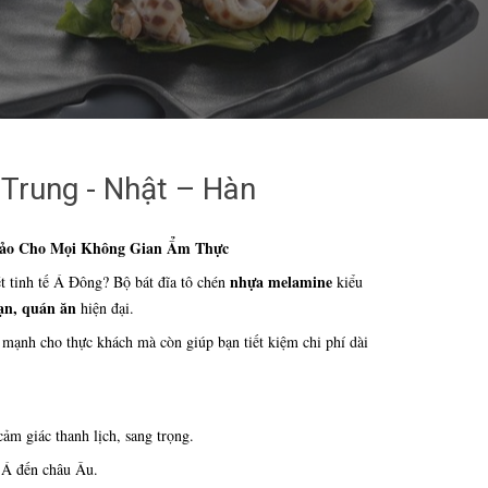
Trung - Nhật – Hàn
 Hảo Cho Mọi Không Gian Ẩm Thực
nhựa melamine
 tinh tế Á Đông? Bộ bát đĩa tô chén
kiểu
ạn, quán ăn
hiện đại.
g mạnh cho thực khách mà còn giúp bạn tiết kiệm chi phí dài
ảm giác thanh lịch, sang trọng.
u Á đến châu Âu.