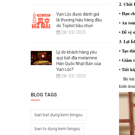
2. Chất
Hạn ch
•
Vạn Lộc được đánh giá
là thương hiệu hàng đầu
An toà
•
do Toplist bầu chọn
Dễ vệ s
•
28/ 03/ 2025
3. Lợi 
Tạo dấ
•
Lý do khách hàng yêu
quý bát đĩa melamine
Giảm r
•
Hàn Quốc Nhật Bản của
Tiết ki
•
Vạn Lộc?
28/ 03/ 2025
Bộ bát đ
kinh doa
BLOG TAGS
ban bat dung kem bingsu
ban to dung kem bingsu