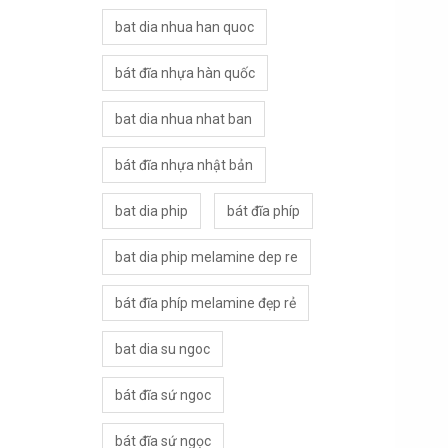
bat dia nhua han quoc
bát đĩa nhựa hàn quốc
bat dia nhua nhat ban
bát đĩa nhựa nhật bản
bat dia phip
bát đĩa phíp
bat dia phip melamine dep re
bát đĩa phíp melamine đẹp rẻ
bat dia su ngoc
bát đĩa sứ ngoc
bát đĩa sứ ngọc