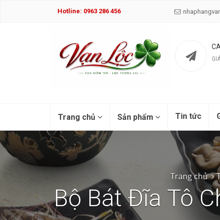
Hotline: 0963 286 456
nhaphangva
CA
GI
Tin tức
G
Trang chủ
Sản phẩm
Trang chủ
Bộ Bát Đĩa Tô C