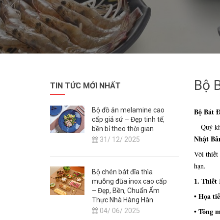
Bộ B
TIN TỨC MỚI NHẤT
Bộ đồ ăn melamine cao
Bộ Bát 
cấp giả sứ – Đẹp tinh tế,
Quý khác
bền bỉ theo thời gian
Nhật Bả
31/ 12/ 2025
Với thiết
hạn.
Bộ chén bát đĩa thìa
1. Thiế
muỗng đũa inox cao cấp
– Đẹp, Bền, Chuẩn Ẩm
Họa tiế
•
Thực Nhà Hàng Hàn
Tông m
04/ 06/ 2025
•