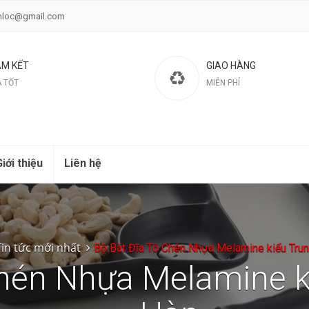
nloc@gmail.com
M KẾT
GIAO HÀNG
Á TỐT
MIỄN PHÍ
iới thiệu
Liên hệ
Tin tức mới nhất
Bộ Bát Đĩa Tô Chén Nhựa Melamine kiểu Trun
hén Nhựa Melamine k