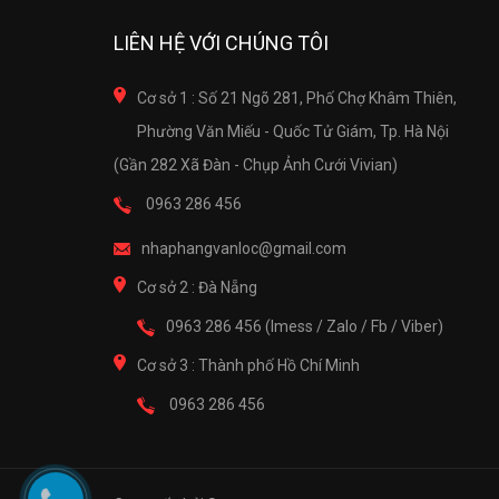
LIÊN HỆ VỚI CHÚNG TÔI
Cơ sở 1 : Số 21 Ngõ 281, Phố Chợ Khâm Thiên,
Phường Văn Miếu - Quốc Tử Giám, Tp. Hà Nội
(Gần 282 Xã Đàn - Chụp Ảnh Cưới Vivian)
0963 286 456
nhaphangvanloc@gmail.com
Cơ sở 2 : Đà Nẵng
0963 286 456 (Imess / Zalo / Fb / Viber)
Cơ sở 3 : Thành phố Hồ Chí Minh
0963 286 456