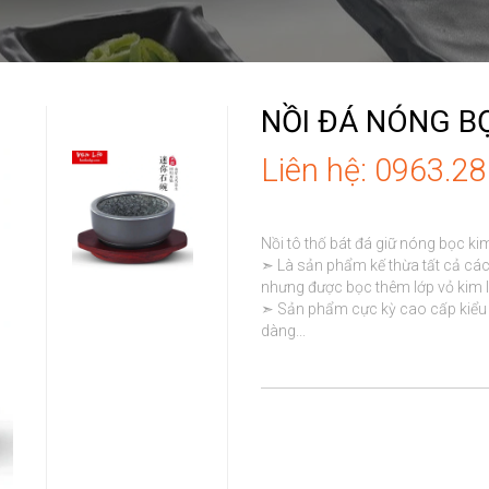
NỒI ĐÁ NÓNG BỌ
Liên hệ: 0963.2
Nồi tô thố bát đá giữ nóng bọc ki
➣ Là sản phẩm kế thừa tất cả các 
nhưng được bọc thêm lớp vỏ kim loạ
➣ Sản phẩm cực kỳ cao cấp kiểu 
dàng...
