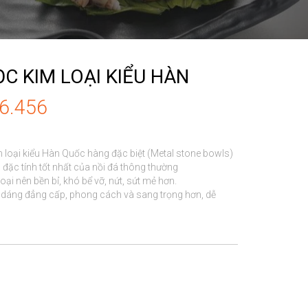
C KIM LOẠI KIỂU HÀN
86.456
m loại kiểu Hàn Quốc hàng đặc biệt (Metal stone bowls)

đặc tính tốt nhất của nồi đá thông thường 
i nên bền bỉ, khó bể vỡ, nứt, sứt mẻ hơn.

dáng đẳng cấp, phong cách và sang trọng hơn, dễ 