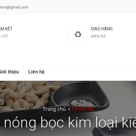
nloc@gmail.com
M KẾT
GIAO HÀNG
Á TỐT
MIỄN PHÍ
iới thiệu
Liên hệ
Trang chủ
Tô thố đá
 nóng bọc kim loại k