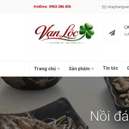
Hotline: 0963 286 456
nhaphangva
CA
GI
Tin tức
G
Trang chủ
Sản phẩm
Nồi đá