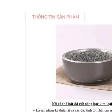
THÔNG TIN SẢN PHẨM
Nồi tô thố bát đá giữ nóng bọc kim lo
➣ Là sản phẩm kế thừa tất cả các đặc tính tốt nhất của