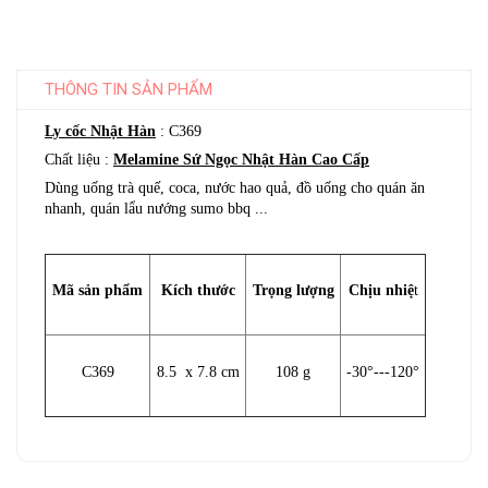
THÔNG TIN SẢN PHẨM
Ly cốc Nhật Hàn
: C369
Chất liệu :
Melamine Sứ Ngọc Nhật Hàn Cao Cấp
Dùng uống trà quế, coca, nước hao quả, đồ uống cho quán ăn
nhanh, quán lẩu nướng sumo bbq ...
Mã sản phẩm
Kích thước
Trọng lượng
Chịu nhiệ
t
C369
8.5 x 7.8 cm
108 g
-30°---120°