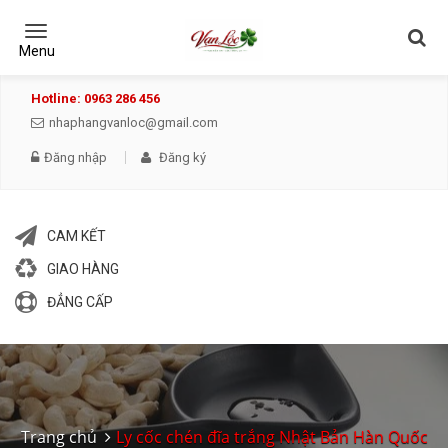
Toggle
navigation
Menu
Hotline: 0963 286 456
nhaphangvanloc@gmail.com
Đăng nhập
Đăng ký
CAM KẾT
GIAO HÀNG
ĐẲNG CẤP
Trang chủ
Ly cốc chén đĩa trắng Nhật Bản Hàn Quốc