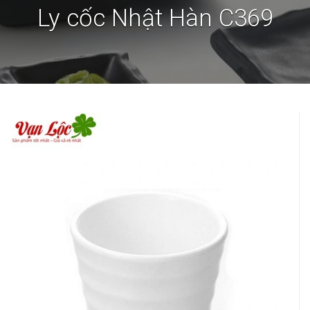
Ly cốc Nhật Hàn C369