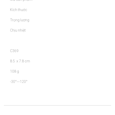
	Kích thước

	Trọng lượng

	Chịu nhiệt

	C369

	8.5  x 7.8 cm

	108 g

	-30°---120°
