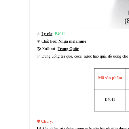
♨️
Ly cốc
:
B4011
✳️ Chất liệu:
Nhựa melamine
🌎 Xuất xứ:
Trung Quốc
✅ Dùng uống trà quế, coca, nước hao quả, đồ uống cho
Mã sản phẩm
B4011
⛔ Chú ý
:
1️⃣ Sản phẩm rửa được trong máy rửa bát và chịu được