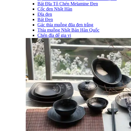
Bát Đĩa Tô Chén Melamine Đen
Cốc đen Nhật Hàn
Đĩa đen
Bát Đen
Gác thìa muỗng đũa đen trắng
Thìa muỗng Nhật Bản Hàn Quốc
Chén đĩa để gia vị