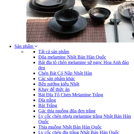
Sản phẩm
Tất cả sản phẩm
Đũa melamine Nhật Bản Hàn Quốc
Bát đĩa tô chén melamine sứ ngọc Hoa Anh đào
đen
Chén Bát Có Nắp Nhật Hàn
Các sản phẩm khác
Bếp nướng kiểu Nhật
Khay để thức ăn
Bát Đĩa Tô Chén Melamine Trắng
Đĩa trắng
Bát Trắng
Gác thìa muỗng đũa đen trắng
Ly cốc chén nhựa melamine trắng Nhật Bản Hàn
Quốc
Thìa muỗng Nhật Bản Hàn Quốc
Ly cốc chén đĩa trắng Nhật Bản Hàn Quốc