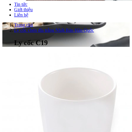
Tin tức
Giới thiệu
Liên hệ
Trang chủ
Ly cốc chén đĩa trắng Nhật Bản Hàn Quốc
Ly cốc C19