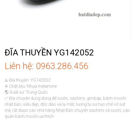
ĐĨA THUYỀN YG142052
Liên hệ: 0963.286.456
♨️ Đĩa thuyền: YG142052

✳️ Chất liệu: Nhựa melamine

🌎 Xuất xứ: Trung Quốc

✅ Đĩa chuyên dụng dùng để sushi, sashimi, gimbap, bánh mochi 
nhật bản, siêu đẹp, độc dáo và lạ mắt, tương tự sứ hạn chế vỡ sứt 
mẻ, rất được các nhà hàng Nhật Bản chuyên sashimi và sushi, các 
quán bánh mochi ưa thích
