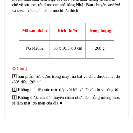
chế vỡ sứt mẻ, rất được các nhà hàng
Nhật Bản
chuyên
sashimi
và
sushi,
các quán bánh mochi ưa thích
Mã sản phẩm
Kích thước
Trọng lượng
YG142052
30 x 10.5 x 3 cm
268 g
⛔
Chú ý
:
1️⃣ Sản phẩm rửa được trong máy rửa bát và chịu được nhiệt độ
-30° đến 120° ✅
2️⃣ Không thể tiếp xúc trực tiếp với lửa và để vào lò vi sóng ❌
3️⃣ Không được rủa đĩa thuyền chấm nhựa đen bằng miếng inox
sẽ làm mất lớp men của đĩa ❌