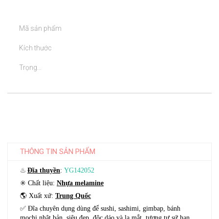
	Mã sản phẩm

	Kích thước

	Trọng...

THÔNG TIN SẢN PHẨM
♨️
Đĩa thuyền
:
YG142052
✳️ Chất liệu:
Nhựa melamine
🌎 Xuất xứ:
Trung Quốc
✅ Đĩa chuyên dụng dùng để sushi, sashimi, gimbap, bánh
mochi nhật bản, siêu đẹp, độc dáo và lạ mắt, tương tự sứ hạn