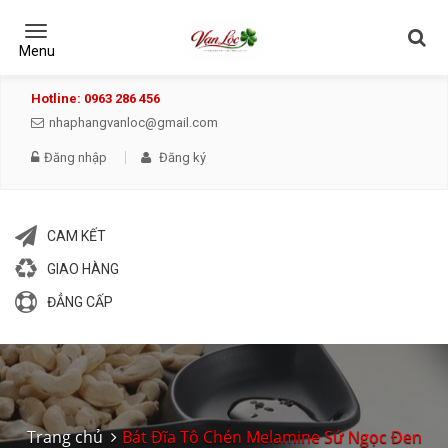
Toggle
navigation
Menu
Hotline: 0963 286 456
nhaphangvanloc@gmail.com
Đăng nhập
Đăng ký
CAM KẾT
GIAO HÀNG
ĐẲNG CẤP
Trang chủ
Bát Đĩa Tô Chén Melamine Sứ Ngọc Đen