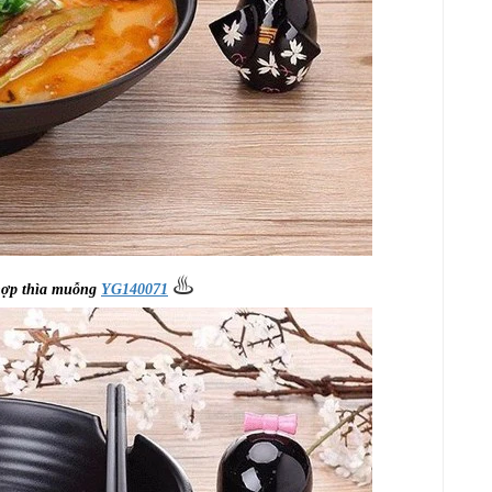
♨️
 hợp thìa muỗng
YG140071