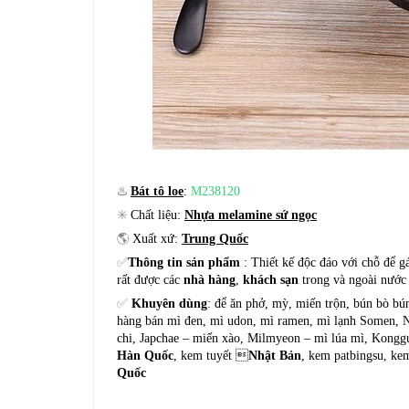
♨️
Bát tô loe
:
M238120
✳️
Chất liệu:
Nhựa melamine sứ ngọc
🌎
Xuất xứ:
Trung Quốc
✅
Thông tin sản phẩm
: Thiết kế độc đáo với chỗ để g
rất được các
nhà hàng
,
khách sạn
trong và ngoài nước 
✅
Khuyên dùng
: để ăn phở, mỳ, miến trộn, bún bò bú
hàng bán mì đen, mì udon, mì ramen, mì lạnh Somen, 
chi, Japchae – miến xào, Milmyeon – mì lúa mì, Kongg
Hàn Quốc
, kem tuyết 
Nhật Bản
, kem patbingsu, ke
Quốc