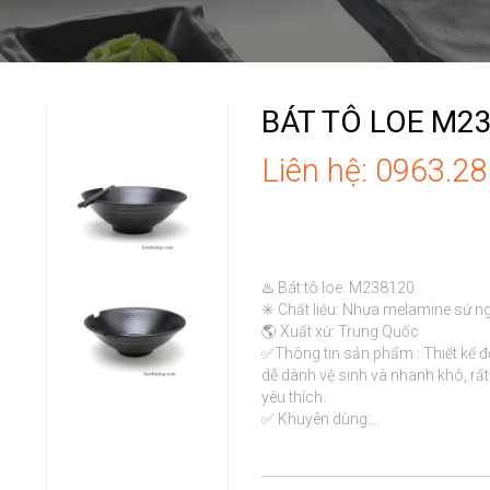
BÁT TÔ LOE M2
Liên hệ: 0963.2
♨️ Bát tô loe: M238120

✳️ Chất liệu: Nhựa melamine sứ ng
🌎 Xuất xứ: Trung Quốc

✅Thông tin sản phẩm : Thiết kế đ
dễ dành vệ sinh và nhanh khô, rấ
yêu thích.

✅ Khuyên dùng:...
