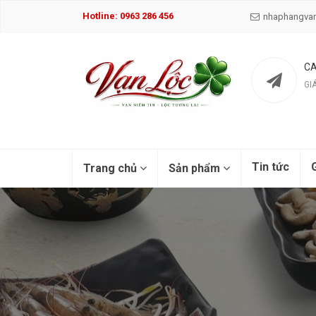
Hotline: 0963 286 456
nhaphangva
CA
GI
Tin tức
G
Trang chủ
Sản phẩm