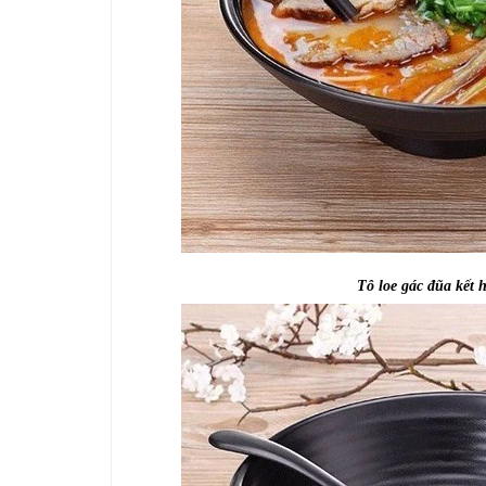
Tô loe gác đũa kết