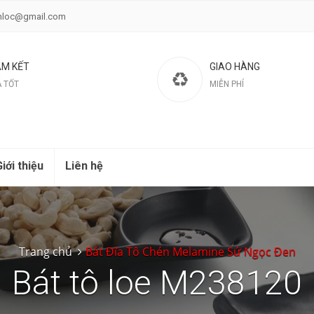
nloc@gmail.com
M KẾT
GIAO HÀNG
Á TỐT
MIỄN PHÍ
iới thiệu
Liên hệ
Trang chủ
Bát Đĩa Tô Chén Melamine Sứ Ngọc Đen
Bát tô loe M238120