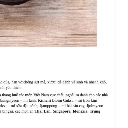
ác đũa, hạn vỡ chống sứt mẻ, xước, dễ dành vệ sinh và nhanh khô,
rất yêu thích.
n thang huế các món Việt Nam cực chất, ngoài ra danh cho các nhà
Naengmyeon – mì lạnh,
Kimchi
Bibim Guksu – mì trộn kim
uksu – mì sữa đậu nành, Jjamppong – mì hải sản cay, Jjolmyeon
m bingsu, các món ăn
Thái Lan
,
Singapore,
Idonexia
,
Trung