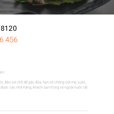
38120
86.456
ọc

ộc đáo với chỗ để gác đũa, hạn vỡ chống sứt mẻ, xước, 
t được các nhà hàng, khách sạn trong và ngoài nước rất 