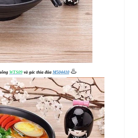
♨️
muỗng
WTS09
và gác thìa đũa
M504410