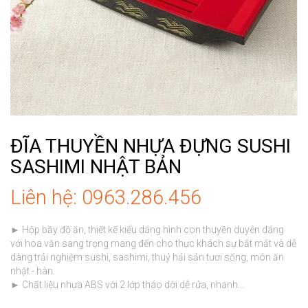
ĐĨA THUYỀN NHỰA ĐỰNG SUSHI
SASHIMI NHẬT BẢN
Liên hệ: 0963.286.456
► Hộp bầy đồ ăn, thiết kế kiểu dáng hình con thuyền duyên dáng 
với hoa văn sang trọng mang đến cho thực khách sự bắt mắt và dễ 
dàng trải nghiệm sushi, sashimi, thuỷ hải sản tươi sống, món ăn 
nhật - hàn.

► Chất liệu nhựa ABS với 2 lớp tháo dời dễ rửa, nhanh...
