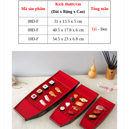
Kích thước/cm
Mã sản phẩm
Tông mầu
(Dài x Rộng x Cao)
08D-F
31 x 13.5 x 5 cm
Đỏ
- Đen
09D-F
40.5 x 17.8 x 6 cm
10D-F
54.5 x 23 x 6.8 cm