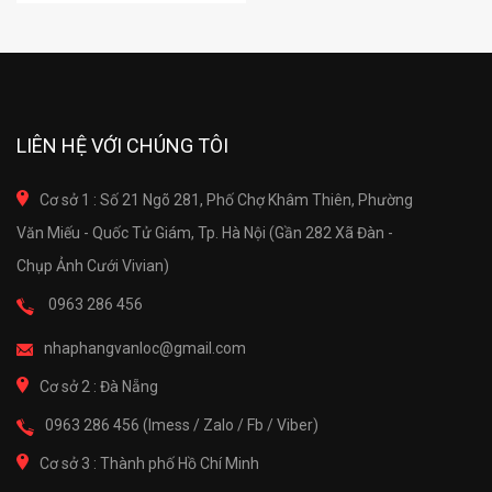
LIÊN HỆ VỚI CHÚNG TÔI
Cơ sở 1 : Số 21 Ngõ 281, Phố Chợ Khâm Thiên, Phường
Văn Miếu - Quốc Tử Giám, Tp. Hà Nội (Gần 282 Xã Đàn -
Chụp Ảnh Cưới Vivian)
0963 286 456
nhaphangvanloc@gmail.com
Cơ sở 2 : Đà Nẵng
0963 286 456 (Imess / Zalo / Fb / Viber)
Cơ sở 3 : Thành phố Hồ Chí Minh