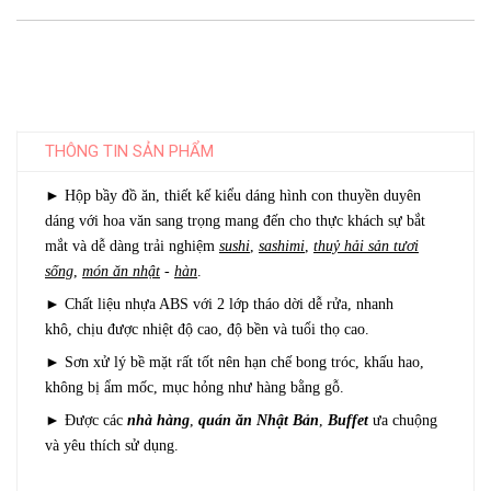
THÔNG TIN SẢN PHẨM
►
Hộp bầy đồ ăn, thiết kế kiểu dáng hình con thuyền duyên
dáng với hoa văn sang trọng mang đến cho thực khách sự bắt
mắt và dễ dàng trải nghiệm
sushi
,
sashimi
,
thuỷ hải sản tươi
sống
,
món
ăn
nhật
-
hàn
.
►
Chất liệu nhựa ABS với 2 lớp tháo dời dễ rửa, nhanh
khô, chịu được nhiệt độ cao, độ bền và tuổi thọ cao.
►
Sơn xử lý bề mặt rất tốt nên hạn chế bong tróc, khấu hao,
không bị ẩm mốc, mục hỏng như hàng bằng gỗ.
►
Được các
nhà hàng
,
quán ăn Nhật Bản
,
Buffet
ưa chuộng
và yêu thích sử dụng.