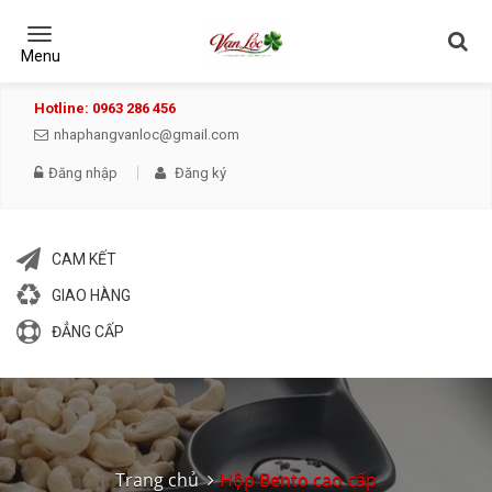
Toggle
navigation
Menu
Hotline: 0963 286 456
nhaphangvanloc@gmail.com
Đăng nhập
Đăng ký
CAM KẾT
GIAO HÀNG
ĐẲNG CẤP
Trang chủ
Hộp Bento cao cấp