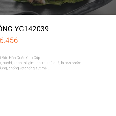
SÓNG YG142039
86.456
ật Bản Hàn Quốc Cao Cấp

t, sushi, sashimi, gimbap, rau củ quả, là sản phẩm 
 dụng, chống vỡ chống sứt mẻ ...
