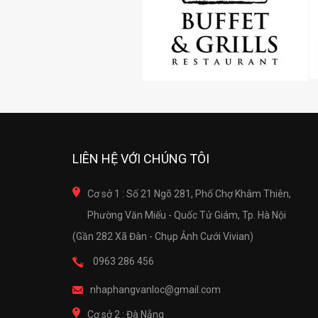
LIÊN HỆ VỚI CHÚNG TÔI
Cơ sở 1 : Số 21 Ngõ 281, Phố Chợ Khâm Thiên,
Phường Văn Miếu - Quốc Tử Giám, Tp. Hà Nội
(Gần 282 Xã Đàn - Chụp Ảnh Cưới Vivian)
0963 286 456
nhaphangvanloc@gmail.com
Cơ sở 2 : Đà Nẵng