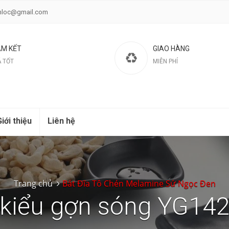
nloc@gmail.com
M KẾT
GIAO HÀNG
Á TỐT
MIỄN PHÍ
iới thiệu
Liên hệ
Trang chủ
Bát Đĩa Tô Chén Melamine Sứ Ngọc Đen
 kiểu gợn sóng YG14