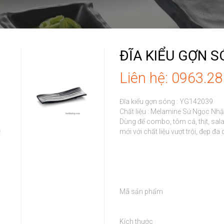
ĐĨA KIỂU GỢN 
Liên hệ: 0963.2
Đĩa kiểu gợn sóng : YG142039

Chất liệu : Melamine Sứ Ngọc Nh
Dùng để combo, tôm cá, thịt, sala
mới với chất liệu vượt trội, đẹp đa
Mã sản phẩm

Kích thước
