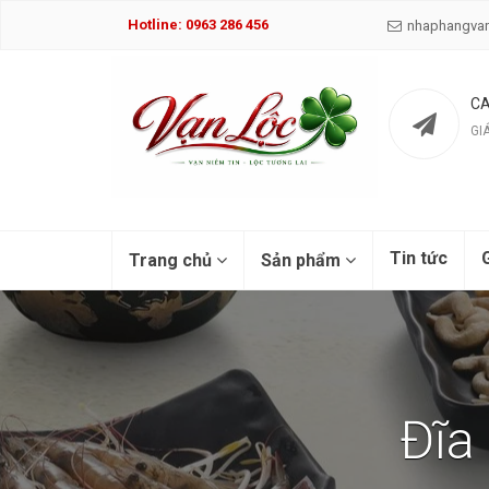
Hotline: 0963 286 456
nhaphangva
CA
GI
Tin tức
G
Trang chủ
Sản phẩm
Đĩa