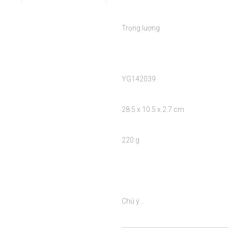
Trọng lượng

YG142039

28.5 x 10.5 x 2.7 cm

220 g

Chú ý...
