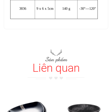
3836
9 x 6 x 5cm
140 g
-30°---120°
Sản phẩm
Liên quan