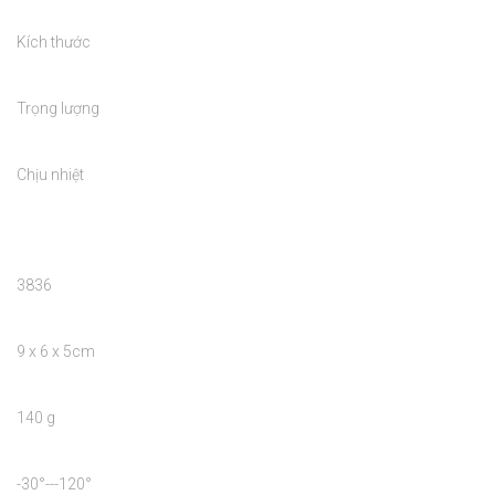
Kích thước

Trọng lượng

Chịu nhiệt

3836

9 x 6 x 5cm

140 g

-30°---120°
