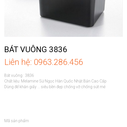
BÁT VUÔNG 3836
Liên hệ: 0963.286.456
Bát vuông : 3836

Chất liệu: Melamine Sứ Ngọc Hàn Quốc Nhật Bản Cao Cấp

Dùng để khăn giấy ... siêu bền đẹp chống vỡ chống sứt mẻ

Mã sản phẩm
