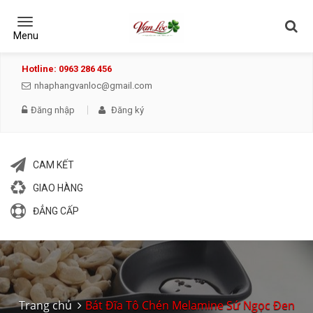
Toggle
navigation
Menu
Hotline: 0963 286 456
nhaphangvanloc@gmail.com
Đăng nhập
Đăng ký
CAM KẾT
GIAO HÀNG
ĐẲNG CẤP
Trang chủ
Bát Đĩa Tô Chén Melamine Sứ Ngọc Đen