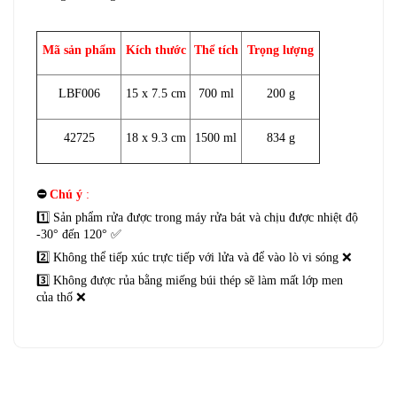
Mã sản phẩm
Kích thước
Thể tích
Trọng lượng
LBF006
15 x 7.5 cm
700 ml
200 g
42725
18 x 9.3 cm
1500 ml
834 g
⛔
Chú ý
:
1️⃣ Sản phẩm rửa được trong máy rửa bát và chịu được nhiệt độ
-30° đến 120° ✅
2️⃣ Không thể tiếp xúc trực tiếp với lửa và để vào lò vi sóng ❌
3️⃣ Không được rủa bằng miếng búi thép sẽ làm mất lớp men
của thố ❌