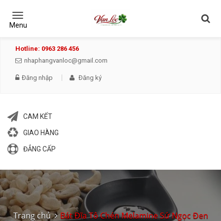
Toggle
navigation
Menu
Hotline: 0963 286 456
nhaphangvanloc@gmail.com
Đăng nhập
Đăng ký
CAM KẾT
GIAO HÀNG
ĐẲNG CẤP
Trang chủ
Bát Đĩa Tô Chén Melamine Sứ Ngọc Đen