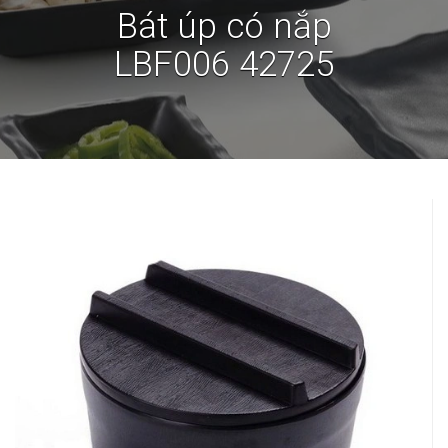
Bát úp có nắp
LBF006 42725