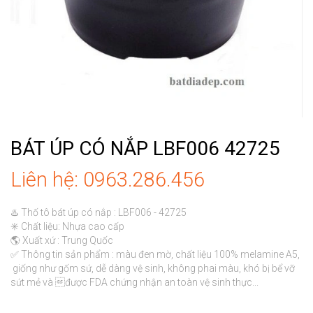
BÁT ÚP CÓ NẮP LBF006 42725
Liên hệ: 0963.286.456
♨️ Thố tô bát úp có nắp : LBF006 - 42725

✳️ Chất liệu: Nhựa cao cấp

🌎 Xuất xứ : Trung Quốc

✅ Thông tin sản phẩm : màu đen mờ, chất liệu 100% melamine A5, 
 giống như gốm sứ, dễ dàng vệ sinh, không phai màu, khó bị bể vỡ 
sứt mẻ và được FDA chứng nhận an toàn vệ sinh thực...
