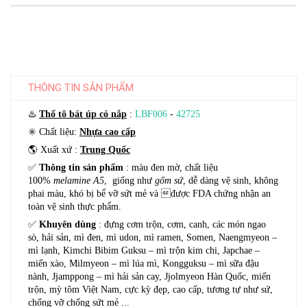
THÔNG TIN SẢN PHẨM
♨️
Thố tô b
át úp có nắp
:
LBF006
-
42725
✳️
Chất liệu:
Nhựa cao cấp
🌎 Xuất xứ :
Trung Quốc
✅
Thông tin sản phẩm
:
màu đen mờ, chất liệu
100%
melamine A5
, giống như
gốm sứ
, dễ dàng vệ sinh, không
phai màu, khó bị bể vỡ sứt mẻ và được FDA chứng nhận an
toàn vệ sinh thực phẩm.
✅
Khuyên dùng
:
đựng cơm trộn, cơm, canh, các món ngao
sò, hải sản, mì đen, mì udon, mì ramen, Somen, Naengmyeon –
mì lạnh, Kimchi Bibim Guksu – mì trộn kim chi, Japchae –
miến xào, Milmyeon – mì lúa mì, Kongguksu – mì sữa đậu
nành, Jjamppong – mì hải sản cay, Jjolmyeon Hàn Quốc, miến
trộn, mỳ tôm Việt Nam, cực kỳ đẹp, cao cấp, tương tự như sứ,
chống vỡ chống sứt mẻ ...