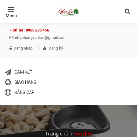
Toggle
navigation
Menu
Hotline: 0963 286 456
nhaphangvanloc@gmail.com
Đăng nhập
Đăng ký
CAM KẾT
GIAO HÀNG
ĐẲNG CẤP
Trang chủ
Đĩa đen