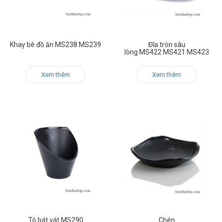
Khay bê đồ ăn MS238 MS239
Đĩa tròn sâu
lòng MS422 MS421 MS423
Xem thêm
Xem thêm
Tô bát vát MS290
Chén