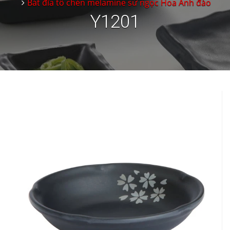
Bát đĩa tô chén melamine sứ ngọc Hoa Anh đào
Y1201