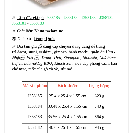
♨️
Tấm đĩa giả gỗ
:
J358185
-
J358184
-
J358183
-
J358182
-
J358181
-
J358180
✳️ Chất liệu:
Nhựa melamine
🌎 Xuất xứ:
Trung Quốc
✅ Đĩa tấm giả gỗ đẳng cấp chuyên dụng dùng để trang
trí decor, sushi, sashimi, gimbap, bánh mochi,
quán ăn Hàn -
Nhật, Việt - Trung ,Thái, Singapore, Idonexia, Nhà hàng
buffet, Lẩu nướng BBQ, Khách Sạn
, siêu đẹp phong cách, hạn
chế mục, mốc của gỗ và vỡ, sứt mẻ ...
Mã sản phẩm
Kích thước
Trọng lượng
J358185
25.4 x 25.4 x 1.55 cm
620 g
J358184
30.48 x 25.4 x 1.55 cm
740 g
J358183
35.56 x 25.4 x 1.55 cm
864 g
J358182
40.6 x 25.4 x 1.55 cm
945 g