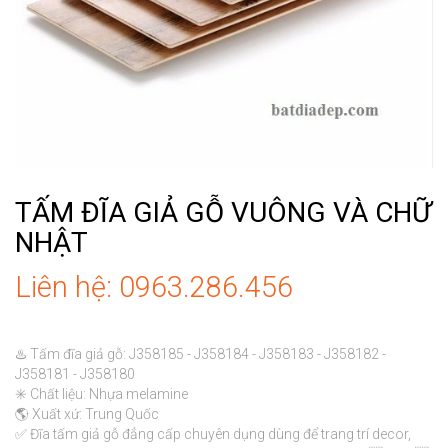
TẤM ĐĨA GIẢ GỖ VUÔNG VÀ CHỮ
NHẬT
Liên hệ: 0963.286.456
♨️ Tấm đĩa giả gỗ: J358185 - J358184 - J358183 - J358182 - 
J358181 - J358180

✳️ Chất liệu: Nhựa melamine

🌎 Xuất xứ: Trung Quốc

✅ Đĩa tấm giả gỗ đẳng cấp chuyên dụng dùng để trang trí decor, 