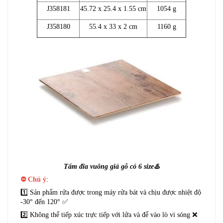
J358181
45.72 x 25.4 x 1.55 cm
1054 g
J358180
55.4 x 33 x 2 cm
1160 g
Tấm đĩa vuông giả gỗ có 6 size♨️
⛔ Chú ý
:
1️⃣ Sản phẩm rửa được trong máy rửa bát và chịu được nhiệt độ
-30° đến 120° ✅
2️⃣ Không thể tiếp xúc trực tiếp với lửa và để vào lò vi sóng ❌