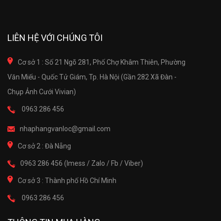
LIÊN HỆ VỚI CHÚNG TÔI
Cơ sở 1 : Số 21 Ngõ 281, Phố Chợ Khâm Thiên, Phường
Văn Miếu - Quốc Tử Giám, Tp. Hà Nội (Gần 282 Xã Đàn -
Chụp Ảnh Cưới Vivian)
0963 286 456
nhaphangvanloc@gmail.com
Cơ sở 2 : Đà Nẵng
0963 286 456 (Imess / Zalo / Fb / Viber)
Cơ sở 3 : Thành phố Hồ Chí Minh
0963 286 456