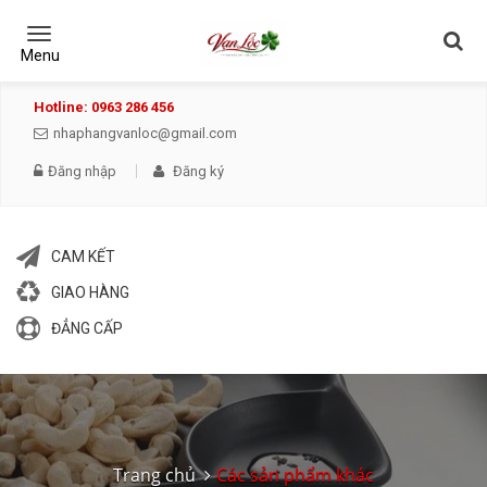
Toggle
navigation
Menu
Hotline: 0963 286 456
nhaphangvanloc@gmail.com
Đăng nhập
Đăng ký
CAM KẾT
GIAO HÀNG
ĐẲNG CẤP
Trang chủ
Các sản phẩm khác