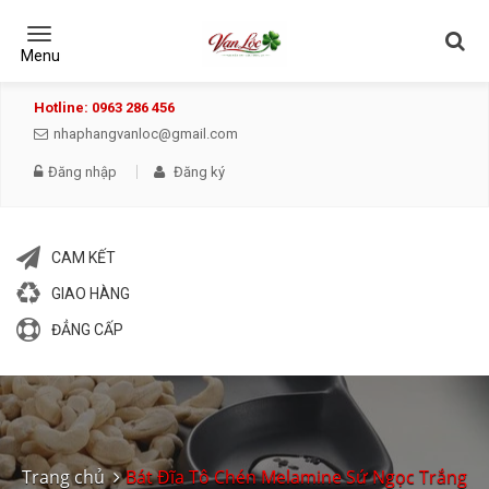
Toggle
navigation
Menu
Hotline: 0963 286 456
nhaphangvanloc@gmail.com
Đăng nhập
Đăng ký
CAM KẾT
GIAO HÀNG
ĐẲNG CẤP
Trang chủ
Bát Đĩa Tô Chén Melamine Sứ Ngọc Trắng