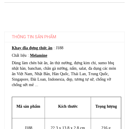
THÔNG TIN SẢN PHẨM
Khay đĩa đựng thức ăn
: J188
Chất liệu :
Melamine
Dùng làm chén bát ăn, ăn thịt nướng, đựng kim chi, sumo bbq
nhật hàn, banchan, chân gà nướng, nấm, salat, đa dụng các món
ăn Việt Nam, Nhật Bản, Hàn Quốc, Thái Lan, Trung Quốc,
Singapore, Đài Loan, Indonexia, đẹp, tương tự sứ, chống vỡ
chống sứt mẻ ...
Mã sản phẩm
Kích thước
Trọng lượng
J188
22.3 x 13.8 x 2.8 cm
216 g