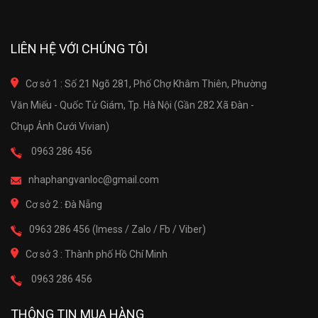
LIÊN HỆ VỚI CHÚNG TÔI
Cơ sở 1 : Số 21 Ngõ 281, Phố Chợ Khâm Thiên, Phường
Văn Miếu - Quốc Tử Giám, Tp. Hà Nội (Gần 282 Xã Đàn -
Chụp Ảnh Cưới Vivian)
0963 286 456
nhaphangvanloc@gmail.com
Cơ sở 2 : Đà Nẵng
0963 286 456 (Imess / Zalo / Fb / Viber)
Cơ sở 3 : Thành phố Hồ Chí Minh
0963 286 456
THÔNG TIN MUA HÀNG