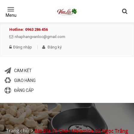
Toggle
navigation
Menu
Hotline: 0963 286 456
nhaphangvanloc@gmail.com
Đăng nhập
Đăng ký
CAM KẾT
GIAO HÀNG
ĐẲNG CẤP
Trang chủ
Bát Đĩa Tô Chén Melamine Sứ Ngọc Trắng