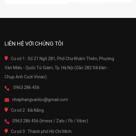
LIÊN HỆ VỚI CHÚNG TÔI
Cơ sở 1 : Số 21 Ngõ 281, Phố Chợ Khâm Thiên, Phường
Văn Miếu - Quốc Tử Giám, Tp. Hà Nội (Gần 282 Xã Đàn -
Chụp Ảnh Cưới Vivian)
0963 286 456
nhaphangvanloc@gmail.com
Cơ sở 2 : Đà Nẵng
0963 286 456 (Imess / Zalo / Fb / Viber)
Cơ sở 3 : Thành phố Hồ Chí Minh