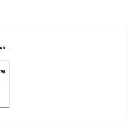
ch ...
ợng