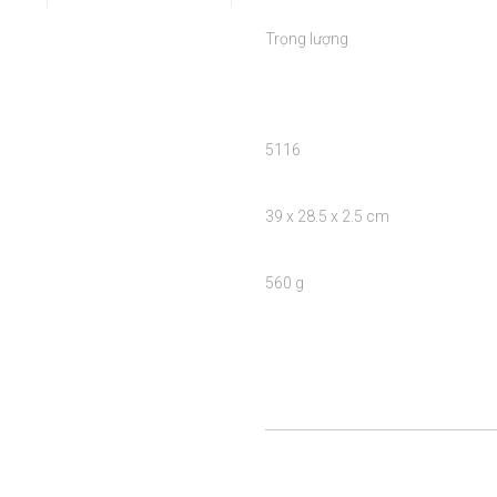
Trọng lượng

5116

39 x 28.5 x 2.5 cm

560 g
