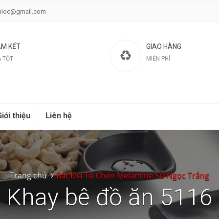
nloc@gmail.com
M KẾT
GIAO HÀNG
Á TỐT
MIỄN PHÍ
iới thiệu
Liên hệ
Trang chủ
Bát Đĩa Tô Chén Melamine Sứ Ngọc Trắng
Khay bê đồ ăn 5116