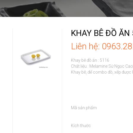
KHAY BÊ ĐỒ ĂN
Liên hệ: 0963.2
Khay bê đồ ăn : 5116

Chất liệu : Melamine Sứ Ngọc Cao
Khay bê, để combo đồ, xếp được lê
Mã sản phẩm

Kích thước
