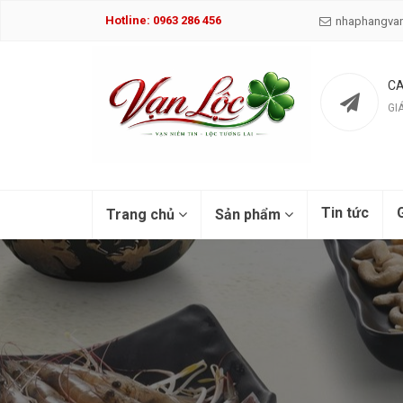
Hotline: 0963 286 456
nhaphangva
CA
GI
Tin tức
G
Trang chủ
Sản phẩm