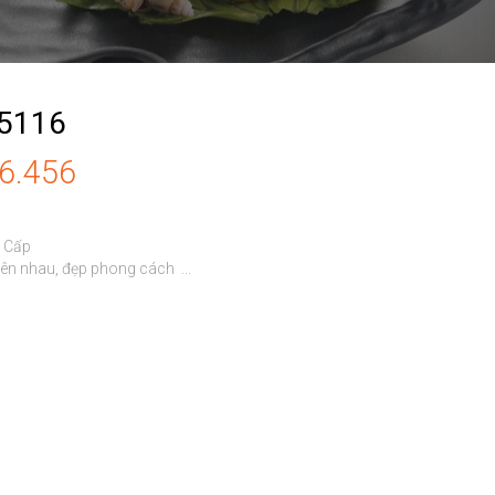
 5116
86.456
 Cấp

n nhau, đẹp phong cách  ...
