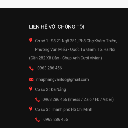
LIÊN HỆ VỚI CHÚNG TÔI
Cơ sở 1 : Số 21 Ngõ 281, Phố Chợ Khâm Thiên,
Phường Văn Miếu - Quốc Tử Giám, Tp. Hà Nội
(Gần 282 Xã Đàn - Chụp Ảnh Cưới Vivian)
0963 286 456
nhaphangvanloc@gmail.com
Cơ sở 2 : Đà Nẵng
0963 286 456 (Imess / Zalo / Fb / Viber)
Cơ sở 3 : Thành phố Hồ Chí Minh
0963 286 456