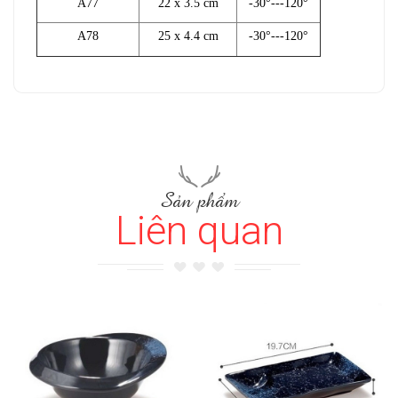
A77
22 x 3.5 cm
-30°---120°
A78
25 x 4.4 cm
-30°---120°
Sản phẩm
Liên quan