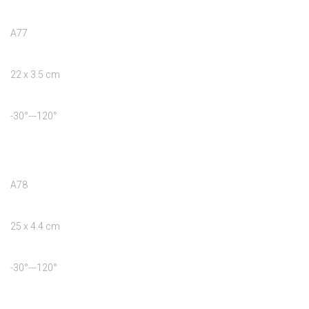
A77

22 x 3.5 cm

-30°---120°

A78

25 x 4.4 cm

-30°---120°
