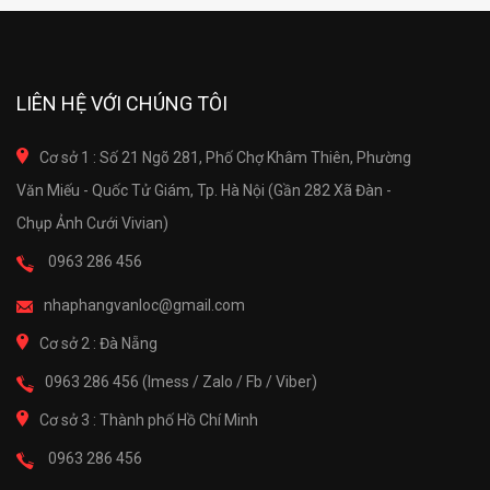
LIÊN HỆ VỚI CHÚNG TÔI
Cơ sở 1 : Số 21 Ngõ 281, Phố Chợ Khâm Thiên, Phường
Văn Miếu - Quốc Tử Giám, Tp. Hà Nội (Gần 282 Xã Đàn -
Chụp Ảnh Cưới Vivian)
0963 286 456
nhaphangvanloc@gmail.com
Cơ sở 2 : Đà Nẵng
0963 286 456 (Imess / Zalo / Fb / Viber)
Cơ sở 3 : Thành phố Hồ Chí Minh
0963 286 456