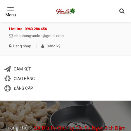
Toggle
navigation
Menu
Hotline: 0963 286 456
nhaphangvanloc@gmail.com
Đăng nhập
Đăng ký
CAM KẾT
GIAO HÀNG
ĐẲNG CẤP
Trang chủ
Bát Đĩa Tô Chén Ly Cốc Sứ Ngọc Bích Đậm