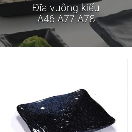
Đĩa vuông kiểu
A46 A77 A78