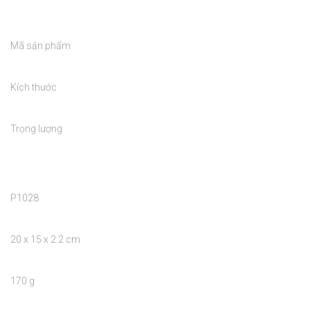
Mã sản phẩm

Kích thước

Trọng lượng

P1028

20 x 15 x 2.2 cm

170 g
