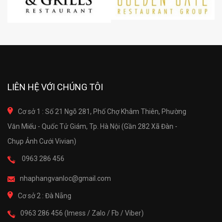
LIÊN HỆ VỚI CHÚNG TÔI
Cơ sở 1 : Số 21 Ngõ 281, Phố Chợ Khâm Thiên, Phường
Văn Miếu - Quốc Tử Giám, Tp. Hà Nội (Gần 282 Xã Đàn -
Chụp Ảnh Cưới Vivian)
0963 286 456
nhaphangvanloc@gmail.com
Cơ sở 2 : Đà Nẵng
0963 286 456 (Imess / Zalo / Fb / Viber)