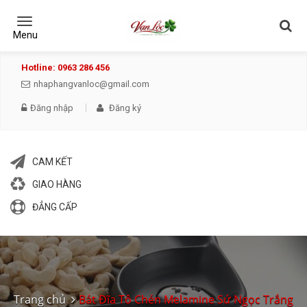
Toggle
navigation
Menu
Hotline: 0963 286 456
nhaphangvanloc@gmail.com
Đăng nhập
Đăng ký
CAM KẾT
GIAO HÀNG
ĐẲNG CẤP
Trang chủ
Bát Đĩa Tô Chén Melamine Sứ Ngọc Trắng