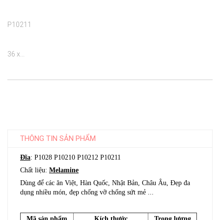
P10211

36 x...

THÔNG TIN SẢN PHẨM
Đĩa
: P1028 P10210 P10212 P10211
Chất liệu:
Melamine
Dùng để các ăn Việt, Hàn Quốc, Nhật Bản, Châu Âu, Đẹp đa
dụng nhiều món, đẹp chống vỡ chống sứt mẻ ...
Mã sản phẩm
Kích thước
Trọng lượng