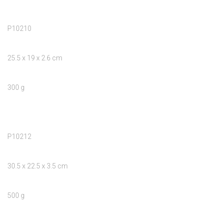
P10210

25.5 x 19 x 2.6 cm

300 g

P10212

30.5 x 22.5 x 3.5 cm

500 g
