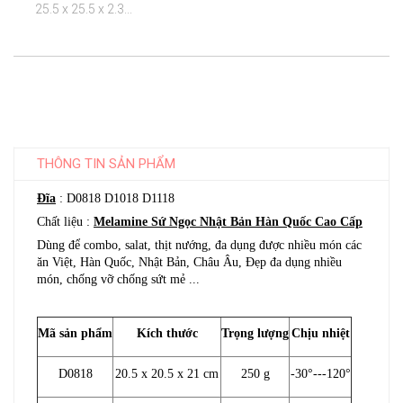
	25.5 x 25.5 x 2.3...

THÔNG TIN SẢN PHẨM
Đĩa
: D0818 D1018 D1118
Chất liệu :
Melamine Sứ Ngọc Nhật Bản Hàn Quốc Cao Cấp
Dùng để combo, salat, thịt nướng, đa dụng được nhiều món các
ăn Việt, Hàn Quốc, Nhật Bản, Châu Âu, Đẹp đa dụng nhiều
món, chống vỡ chống sứt mẻ ...
Mã sản phẩm
Kích thước
Trọng lượng
Chịu nhiệt
D0818
20.5 x 20.5 x 21 cm
250 g
-30°---120°