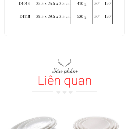
D1018
25.5 x 25.5 x 2.3 cm
410 g
-30°---120°
D1118
29.5 x 29.5 x 2.5 cm
520 g
-30°---120°
Sản phẩm
Liên quan