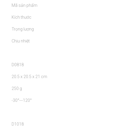
	Mã sản phẩm

	Kích thước

	Trọng lượng

	Chịu nhiệt

	D0818

	20.5 x 20.5 x 21 cm

	250 g

	-30°---120°

	D1018
