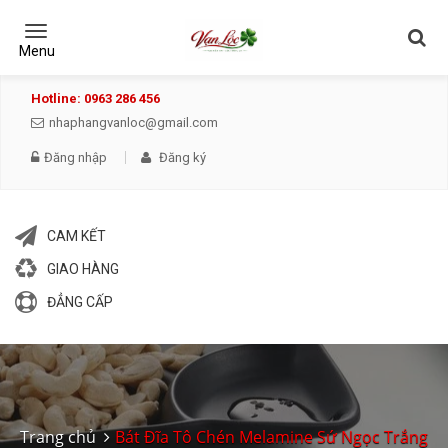
Toggle
navigation
Menu
Hotline: 0963 286 456
nhaphangvanloc@gmail.com
Đăng nhập
Đăng ký
CAM KẾT
GIAO HÀNG
ĐẲNG CẤP
Trang chủ
Bát Đĩa Tô Chén Melamine Sứ Ngọc Trắng