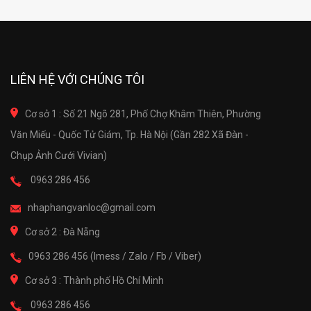
LIÊN HỆ VỚI CHÚNG TÔI
Cơ sở 1 : Số 21 Ngõ 281, Phố Chợ Khâm Thiên, Phường
Văn Miếu - Quốc Tử Giám, Tp. Hà Nội (Gần 282 Xã Đàn -
Chụp Ảnh Cưới Vivian)
0963 286 456
nhaphangvanloc@gmail.com
Cơ sở 2 : Đà Nẵng
0963 286 456 (Imess / Zalo / Fb / Viber)
Cơ sở 3 : Thành phố Hồ Chí Minh
0963 286 456