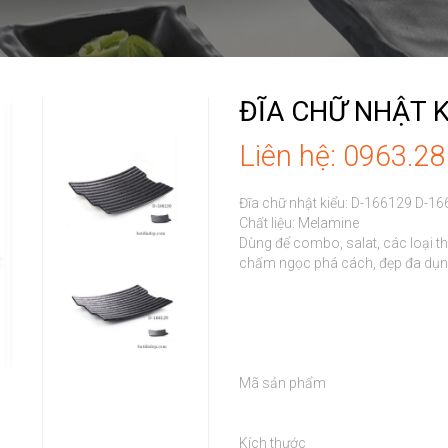
ĐĨA CHỮ NHẬT K
Liên hệ: 0963.2
Đĩa chữ nhật kiểu: D-166129 D-16
Chất liệu: Melamine

Dùng để combo, salat, các loại thị
chấm ngọc phá cách, đẹp đa dụng 
Mã sản phẩm

Kích thước
