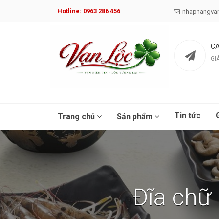
Hotline: 0963 286 456
nhaphangva
CA
GI
Tin tức
G
Trang chủ
Sản phẩm
Đĩa chữ