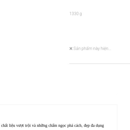
1330 g

❌ Sản phẩm này hiện...

i chất liệu vượt trội và những chấm ngọc phá cách, đẹp đa dụng