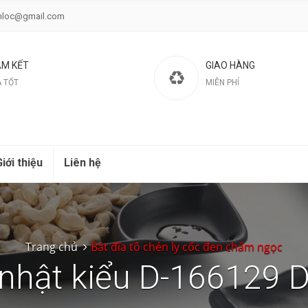
nloc@gmail.com
M KẾT
GIAO HÀNG
Á TỐT
MIỄN PHÍ
iới thiệu
Liên hệ
Trang chủ
Bát đĩa tô chén ly cốc đen chấm ngọc
 nhật kiểu D-166129 