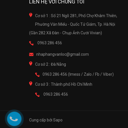
LIÊN HỆ VỚI CHÚNG TÔI
Cơ sở 1 : Số 21 Ngõ 281, Phố Chợ Khâm Thiên,
Phường Văn Miếu - Quốc Tử Giám, Tp. Hà Nội
(Gần 282 Xã Đàn - Chụp Ảnh Cưới Vivian)
0963 286 456
nhaphangvanloc@gmail.com
Cơ sở 2 : Đà Nẵng
0963 286 456 (Imess / Zalo / Fb / Viber)
Cơ sở 3 : Thành phố Hồ Chí Minh
0963 286 456
Cung cấp bởi Sapo