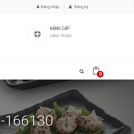
Đăng nhập
Đăng ký
ĐẲNG CẤP
SANG TRỌNG
0
D-166130