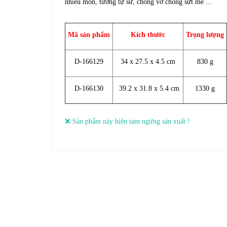
nhiều món, tương tự sứ, chống vỡ chống sứt mẻ ...
Mã sản phẩm
Kích thước
Trọng lượng
D-166129
34 x 27.5 x 4.5 cm
830 g
D-166130
39.2 x 31.8 x 5.4 cm
1330 g
❌ Sản phẩm này hiện tạm ngừng sản xuất !