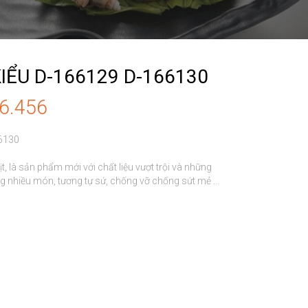
IỂU D-166129 D-166130
86.456
6130

t, là sản phẩm mới với chất liệu vượt trội và những 
nhiều món, tương tự sứ, chống vỡ chống sứt mẻ ...
