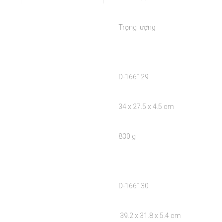
Trọng lượng

D-166129

34 x 27.5 x 4.5 cm

830 g

D-166130

 39.2 x 31.8 x 5.4 cm
