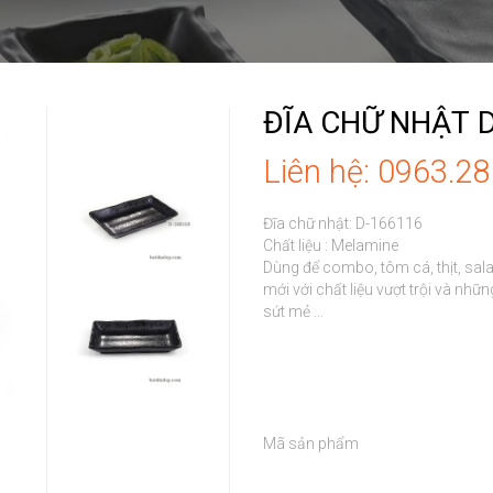
ĐĨA CHỮ NHẬT 
Liên hệ: 0963.2
Đĩa chữ nhật: D-166116

Chất liệu : Melamine

Dùng để combo, tôm cá, thịt, sala
mới với chất liệu vượt trội và n
sứt mẻ ...

Mã sản phẩm
