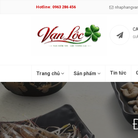
Hotline: 0963 286 456
nhaphangva
CA
GI
Tin tức
G
Trang chủ
Sản phẩm