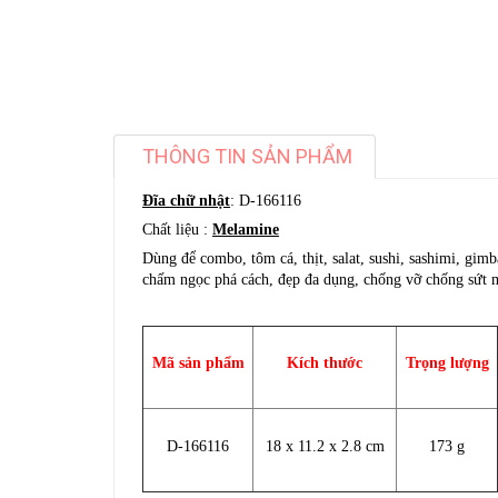
THÔNG TIN SẢN PHẨM
Đĩa chữ nhật
: D-166116
Chất liệu :
Melamine
Dùng để combo, tôm cá, thịt, salat, sushi, sashimi, gimb
chấm ngọc phá cách, đẹp đa dụng, chống vỡ chống sứt m
Mã sản phẩm
Kích thước
Trọng lượng
D-166116
18 x 11.2 x 2.8 cm
173 g