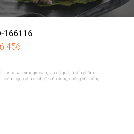
D-166116
86.456
t, sushi, sashimi, gimbap, rau củ quả, là sản phẩm 
hững chấm ngọc phá cách, đẹp đa dụng, chống vỡ chống 