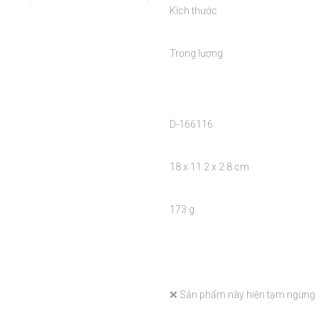
Kích thước

Trọng lượng

D-166116

18 x 11.2 x 2.8 cm

173 g

❌ Sản phẩm này hiện tạm ngừng sả