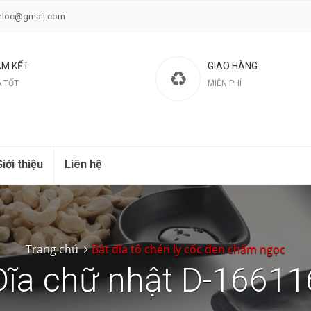
nloc@gmail.com
M KẾT
GIAO HÀNG
Á TỐT
MIỄN PHÍ
iới thiệu
Liên hệ
Trang chủ
Bát đĩa tô chén ly cốc đen chấm ngọc
Đĩa chữ nhật D-16611