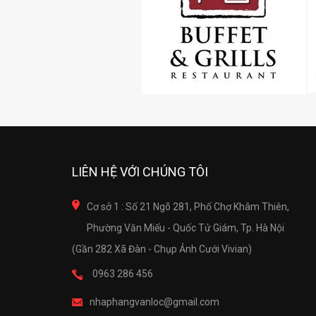
LIÊN HỆ VỚI CHÚNG TÔI
Cơ sở 1 : Số 21 Ngõ 281, Phố Chợ Khâm Thiên,
Phường Văn Miếu - Quốc Tử Giám, Tp. Hà Nội
(Gần 282 Xã Đàn - Chụp Ảnh Cưới Vivian)
0963 286 456
nhaphangvanloc@gmail.com