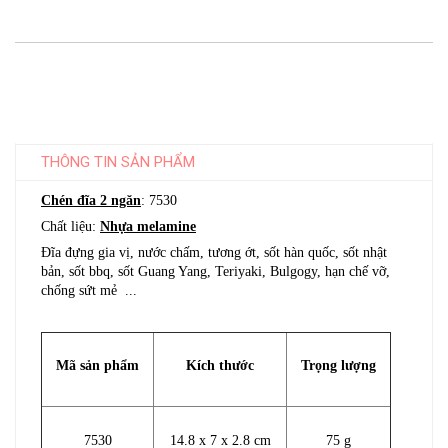
THÔNG TIN SẢN PHẨM
Chén đĩa 2 ngăn
: 7530
Chất liệu:
Nhựa melamine
Đĩa đựng gia vị, nước chấm, tương ớt, sốt hàn quốc, sốt nhật
bản, sốt bbq, sốt Guang Yang, Teriyaki, Bulgogy, hạn chế vỡ,
chống sứt mẻ ...
Mã sản phẩm
Kích thước
Trọng lượng
7530
14.8 x 7 x 2.8 cm
75 g