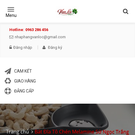
Toggle
navigation
Menu
Hotline: 0963 286 456
nhaphangvanloc@gmail.com
Đăng nhập
Đăng ký
CAM KẾT
GIAO HÀNG
ĐẲNG CẤP
Trang chủ
Bát Đĩa Tô Chén Melamine Sứ Ngọc Trắng