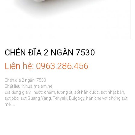
CHÉN ĐĨA 2 NGĂN 7530
Liên hệ: 0963.286.456
Chén đĩa 2 ngăn: 7530

Chất liệu: Nhựa melamine

Đĩa đựng gia vị, nước chấm, tương ớt, sốt hàn quốc, sốt nhật bản, 
sốt bbq, sốt Guang Yang, Teriyaki, Bulgogy, hạn chế vỡ, chống sứt 
mẻ  ...
