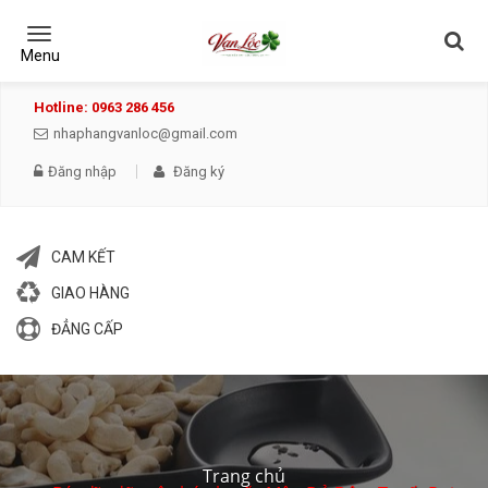
Toggle
navigation
Menu
Hotline: 0963 286 456
nhaphangvanloc@gmail.com
Đăng nhập
Đăng ký
CAM KẾT
GIAO HÀNG
ĐẲNG CẤP
Trang chủ