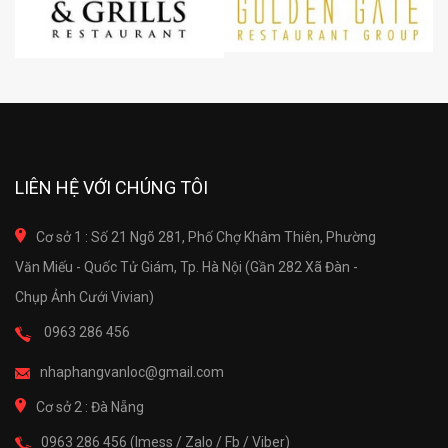
LIÊN HỆ VỚI CHÚNG TÔI
Cơ sở 1 : Số 21 Ngõ 281, Phố Chợ Khâm Thiên, Phường
Văn Miếu - Quốc Tử Giám, Tp. Hà Nội (Gần 282 Xã Đàn -
Chụp Ảnh Cưới Vivian)
0963 286 456
nhaphangvanloc@gmail.com
Cơ sở 2 : Đà Nẵng
0963 286 456 (Imess / Zalo / Fb / Viber)