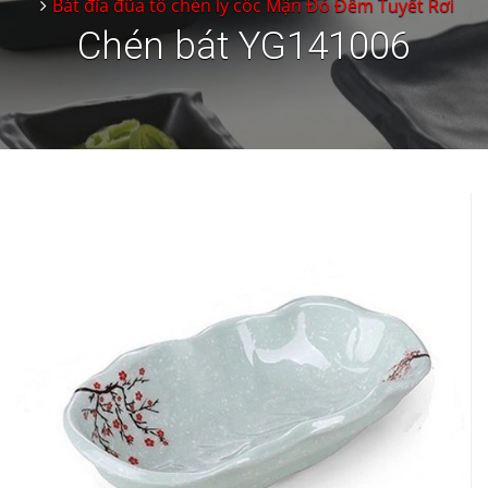
Bát đĩa đũa tô chén ly cốc Mận Đỏ Đêm Tuyết Rơi
Chén bát YG141006