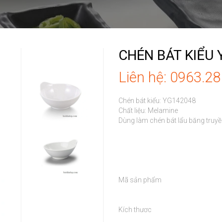
CHÉN BÁT KIỂU
Liên hệ: 0963.2
Chén bát kiểu: YG142048 

Chất liệu: Melamine

Dùng làm chén bát lẩu băng truyền
Mã sản phẩm

Kích thươc
