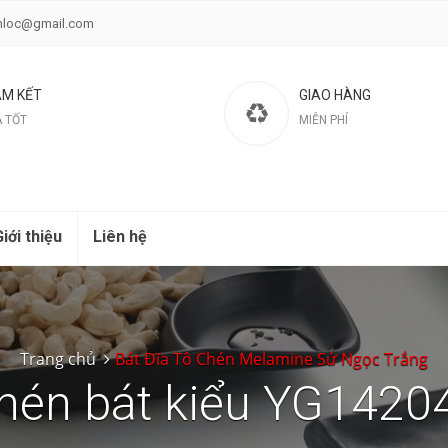
nloc@gmail.com
M KẾT
GIAO HÀNG
Á TỐT
MIỄN PHÍ
iới thiệu
Liên hệ
Trang chủ
Bát Đĩa Tô Chén Melamine Sứ Ngọc Trắng
hén bát kiểu YG1420