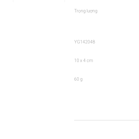
Trọng lượng

YG142048 

10 x 4 cm

60 g
