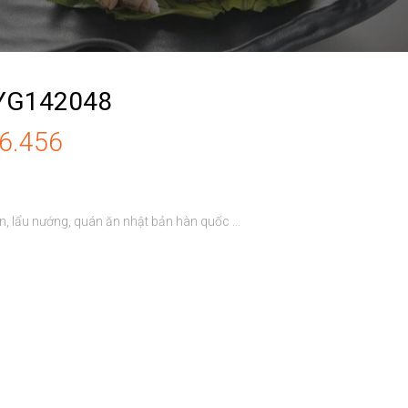
 YG142048
86.456
, lẩu nướng, quán ăn nhật bản hàn quốc ...
