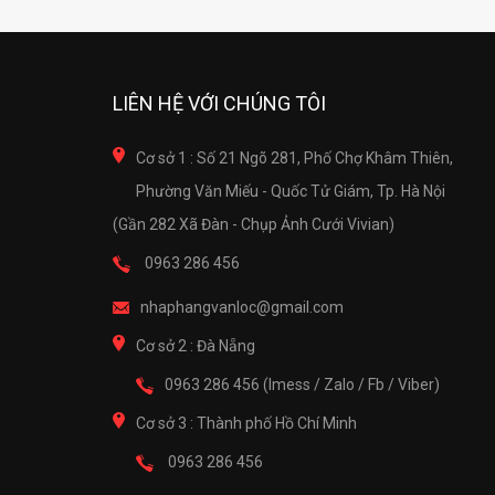
LIÊN HỆ VỚI CHÚNG TÔI
Cơ sở 1 : Số 21 Ngõ 281, Phố Chợ Khâm Thiên,
Phường Văn Miếu - Quốc Tử Giám, Tp. Hà Nội
(Gần 282 Xã Đàn - Chụp Ảnh Cưới Vivian)
0963 286 456
nhaphangvanloc@gmail.com
Cơ sở 2 : Đà Nẵng
0963 286 456 (Imess / Zalo / Fb / Viber)
Cơ sở 3 : Thành phố Hồ Chí Minh
0963 286 456