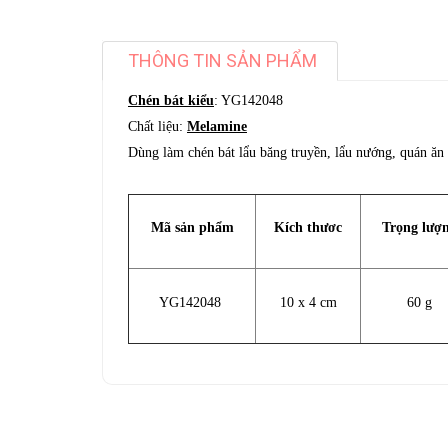
THÔNG TIN SẢN PHẨM
Chén bát kiểu
: YG142048
Chất liệu:
Melamine
Dùng làm chén bát lẩu băng truyền, lẩu nướng, quán ăn 
Mã sản phẩm
Kích thươc
Trọng lượ
YG142048
10 x 4 cm
60 g