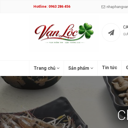
Hotline: 0963 286 456
nhaphangva
CA
GI
Tin tức
G
Trang chủ
Sản phẩm
C