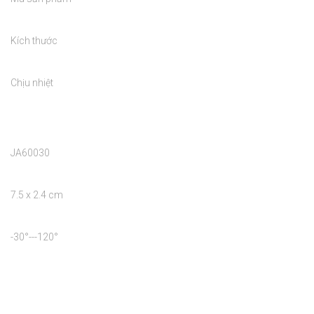
Kích thước

Chịu nhiệt

JA60030

7.5 x 2.4 cm

-30°---120°
