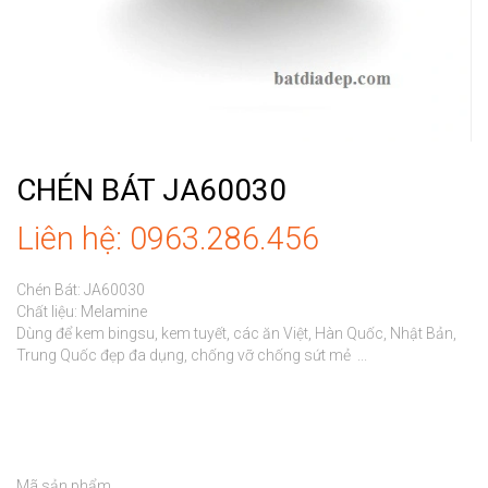
CHÉN BÁT JA60030
Liên hệ: 0963.286.456
Chén Bát: JA60030

Chất liệu: Melamine

Dùng để kem bingsu, kem tuyết, các ăn Việt, Hàn Quốc, Nhật Bản, 
Trung Quốc đẹp đa dụng, chống vỡ chống sứt mẻ  ...

Mã sản phẩm
