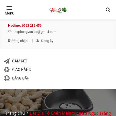
Toggle
navigation
Menu
Hotline: 0963 286 456
nhaphangvanloc@gmail.com
Đăng nhập
Đăng ký
CAM KẾT
GIAO HÀNG
ĐẲNG CẤP
Trang chủ
Bát Đĩa Tô Chén Melamine Sứ Ngọc Trắng