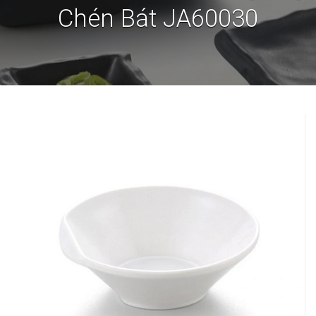
Chén Bát JA60030