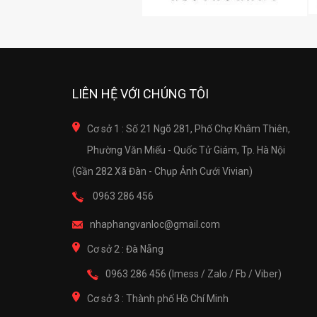
LIÊN HỆ VỚI CHÚNG TÔI
Cơ sở 1 : Số 21 Ngõ 281, Phố Chợ Khâm Thiên,
Phường Văn Miếu - Quốc Tử Giám, Tp. Hà Nội
(Gần 282 Xã Đàn - Chụp Ảnh Cưới Vivian)
0963 286 456
nhaphangvanloc@gmail.com
Cơ sở 2 : Đà Nẵng
0963 286 456 (Imess / Zalo / Fb / Viber)
Cơ sở 3 : Thành phố Hồ Chí Minh