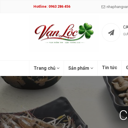
Hotline: 0963 286 456
nhaphangva
CA
GI
Tin tức
G
Trang chủ
Sản phẩm
C