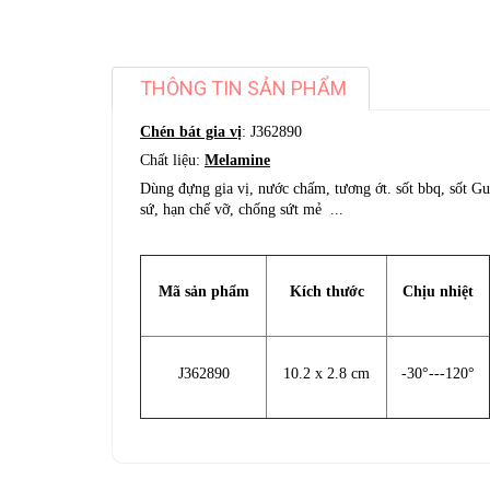
THÔNG TIN SẢN PHẨM
Chén bát gia vị
: J362890
Chất liệu:
Melamine
Dùng đựng gia vị, nước chấm, tương ớt. sốt bbq, sốt Gu
sứ, hạn chế vỡ, chống sứt mẻ ...
Mã sản phẩm
Kích thước
Chịu nhiệt
J362890
10.2 x 2.8 cm
-30°---120°