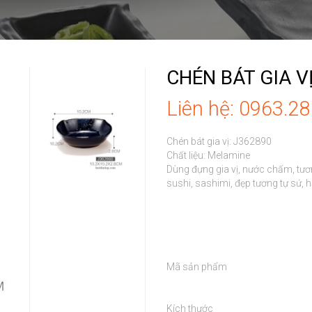
CHÉN BÁT GIA V
Liên hệ: 0963.2
Chén bát gia vị: J362890

Chất liệu: Melamine

Dùng đựng gia vị, nước chấm, tươn
sushi, sashimi, đẹp tương tự sứ, hạ
Mã sản phẩm

Kích thước
