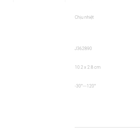
Chịu nhiệt

J362890

10.2 x 2.8 cm

-30°---120°
