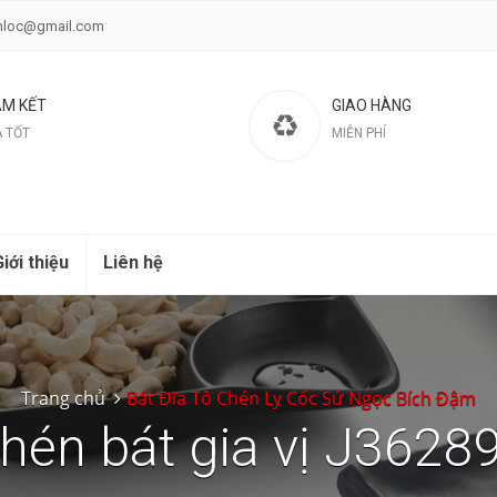
nloc@gmail.com
M KẾT
GIAO HÀNG
Á TỐT
MIỄN PHÍ
iới thiệu
Liên hệ
Trang chủ
Bát Đĩa Tô Chén Ly Cốc Sứ Ngọc Bích Đậm
hén bát gia vị J3628