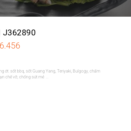
Ị J362890
86.456
g ớt. sốt bbq, sốt Guang Yang, Teriyaki, Bulgogy, chấm 
n chế vỡ, chống sứt mẻ  ...
