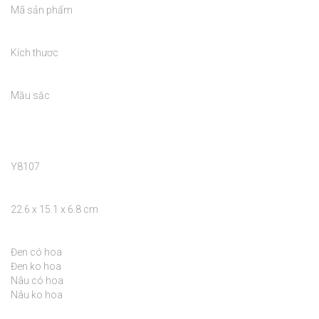
Mã sản phẩm

Kích thươc

Mầu sắc

Y8107

22.6 x 15.1 x 6.8 cm

Đen có hoa

Đen ko hoa

Nâu có hoa

Nâu ko hoa
