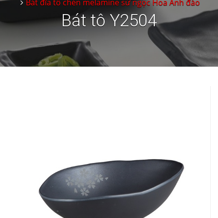
Bát đĩa tô chén melamine sứ ngọc Hoa Anh đào
Bát tô Y2504