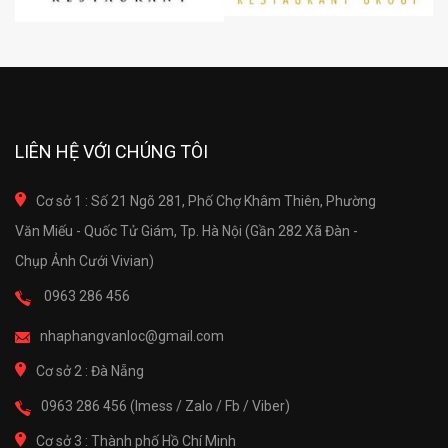
LIÊN HỆ VỚI CHÚNG TÔI
Cơ sở 1 : Số 21 Ngõ 281, Phố Chợ Khâm Thiên, Phường
Văn Miếu - Quốc Tử Giám, Tp. Hà Nội (Gần 282 Xã Đàn -
Chụp Ảnh Cưới Vivian)
0963 286 456
nhaphangvanloc@gmail.com
Cơ sở 2 : Đà Nẵng
0963 286 456 (Imess / Zalo / Fb / Viber)
Cơ sở 3 : Thành phố Hồ Chí Minh