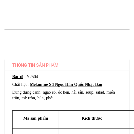
THÔNG TIN SẢN PHẨM
Bát tô
: Y2504
Chất liệu:
Melamine Sứ Ngọc Hàn Quốc Nhật Bản
Dùng đựng canh, ngao sò, ốc hến, hải sản, soup, salad, miến
trộn, mỳ trộn, bún, phở ...
Mã sản phẩm
Kích thươc