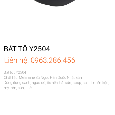
BÁT TÔ Y2504
Liên hệ: 0963.286.456
Bát tô : Y2504

Chất liệu: Melamine Sứ Ngọc Hàn Quốc Nhật Bản

Dùng đựng canh, ngao sò, ốc hến, hải sản, soup, salad, miến trộn, 
mỳ trộn, bún, phở ...
