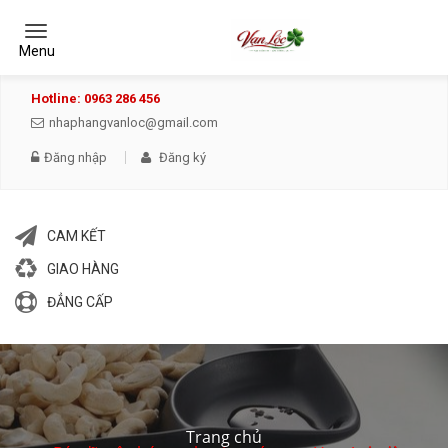
Toggle
navigation
Menu
Hotline: 0963 286 456
nhaphangvanloc@gmail.com
Đăng nhập
Đăng ký
CAM KẾT
GIAO HÀNG
ĐẲNG CẤP
Trang chủ