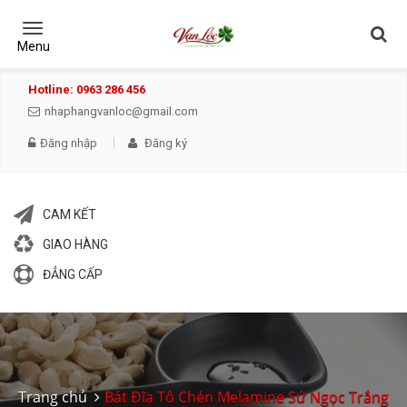
Toggle
navigation
Menu
Hotline: 0963 286 456
nhaphangvanloc@gmail.com
Đăng nhập
Đăng ký
CAM KẾT
GIAO HÀNG
ĐẲNG CẤP
Trang chủ
Bát Đĩa Tô Chén Melamine Sứ Ngọc Trắng