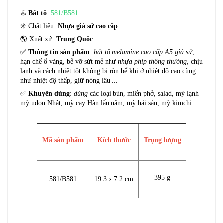
♨️
Bát tô
:
581/B581
✳️ Chất liệu:
Nhựa giả sứ cao cấp
🌎 Xuất xứ:
Trung Quốc
✅
Thông tin sản phẩm
:
bát tô melamine cao cấp A5 giả sứ
,
hạn chế ố vàng, bể vỡ sứt mẻ như
nhựa phíp thông thướng,
chịu
lạnh và cách nhiệt tốt không bị ròn bể khi ở nhiệt độ cao cũng
như nhiệt độ thấp, giữ nóng lâu ...
✅
Khuyên dùng
:
dùng
các loại bún, miến phở, salad, mỳ lạnh
mỳ udon Nhật, mỳ cay Hàn lẩu nấm, mỳ hải sản, mỳ kimchi ...
Mã sản phẩm
Kích thước
Trọng lượng
395 g
581/B581
19.3 x 7.2 cm