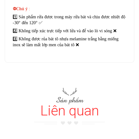
⛔Chú ý
:
1️⃣ Sản phẩm rửa được trong máy rửa bát và chịu được nhiệt độ
-30° đến 120° ✅
2️⃣ Không tiếp xúc trực tiếp với lửa và để vào lò vi sóng ❌
3️⃣ Không được rủa bát tô nhựa melamine trắng bằng miếng
inox sẽ làm mất lớp men của bát tô ❌
Sản phẩm
Liên quan