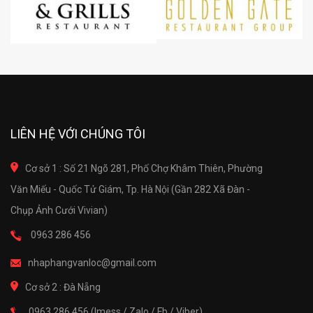
LIÊN HỆ VỚI CHÚNG TÔI
Cơ sở 1 : Số 21 Ngõ 281, Phố Chợ Khâm Thiên, Phường
Văn Miếu - Quốc Tử Giám, Tp. Hà Nội (Gần 282 Xã Đàn -
Chụp Ảnh Cưới Vivian)
0963 286 456
nhaphangvanloc@gmail.com
Cơ sở 2 : Đà Nẵng
0963 286 456 (Imess / Zalo / Fb / Viber)