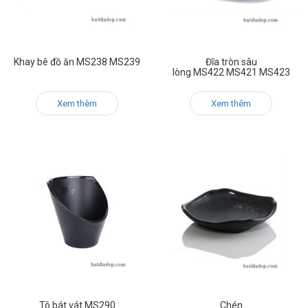
Khay bê đồ ăn MS238 MS239
Đĩa tròn sâu
lòng MS422 MS421 MS423
Xem thêm
Xem thêm
Tô bát vát MS290
Chén