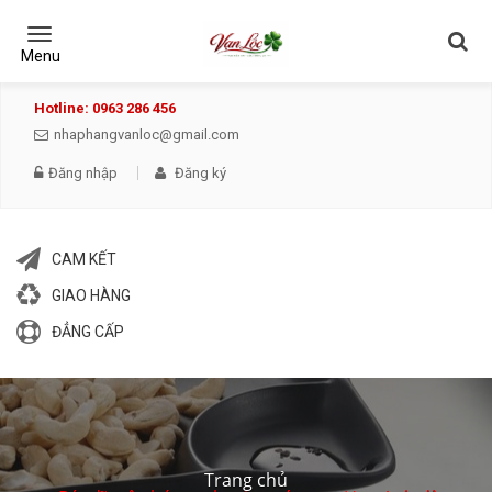
Toggle
navigation
Menu
Hotline: 0963 286 456
nhaphangvanloc@gmail.com
Đăng nhập
Đăng ký
CAM KẾT
GIAO HÀNG
ĐẲNG CẤP
Trang chủ