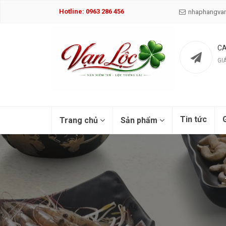
Hotline: 0963 286 456
nhaphangva
CA
GI
Tin tức
G
Trang chủ
Sản phẩm