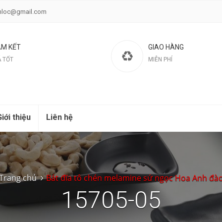
nloc@gmail.com
M KẾT
GIAO HÀNG
Á TỐT
MIỄN PHÍ
iới thiệu
Liên hệ
Trang chủ
Bát đĩa tô chén melamine sứ ngọc Hoa Anh đà
15705-05