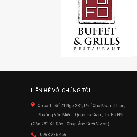
LIÊN HỆ VỚI CHÚNG TÔI
Cơ sở 1 : Số 21 Ngõ 281, Phố Chợ Khâm Thiên,
Phường Văn Miếu - Quốc Tử Giám, Tp. Hà Nội
(Gần 282 Xã Đàn - Chụp Ảnh Cưới Vivian)
0963 286 456